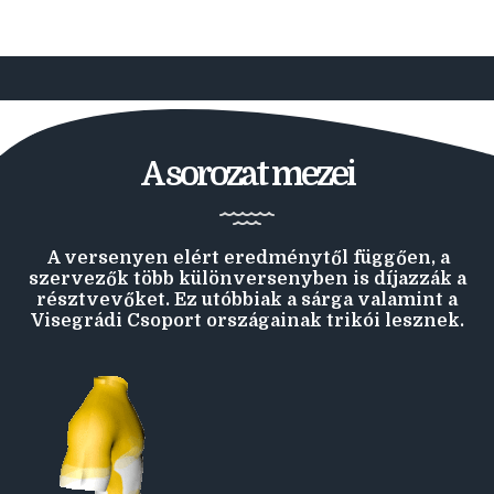
A sorozat mezei
A versenyen elért eredménytől függően, a
szervezők több különversenyben is díjazzák a
résztvevőket. Ez utóbbiak a sárga valamint a
Visegrádi Csoport országainak trikói lesznek.