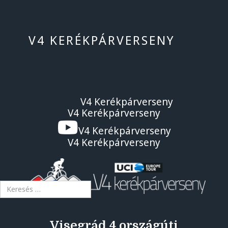
V4 KERÉKPÁRVERSENY
V4 Kerékpárverseny
V4 Kerékpárverseny
V4 Kerékpárverseny
V4 Kerékpárverseny
KERESÉS...
Visegrád 4 országúti