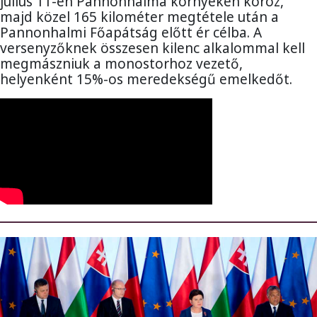
július 11-én Pannonhalma környékén köröz,
majd közel 165 kilométer megtétele után a
Pannonhalmi Főapátság előtt ér célba. A
versenyzőknek összesen kilenc alkalommal kell
megmászniuk a monostorhoz vezető,
helyenként 15%-os meredekségű emelkedőt.