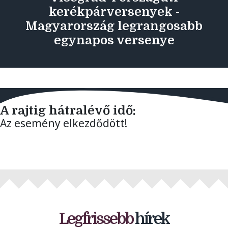
kerékpárversenyek -
Magyarország legrangosabb
egynapos versenye
A rajtig hátralévő idő:
Az esemény elkezdődött!
Legfrissebb
hírek