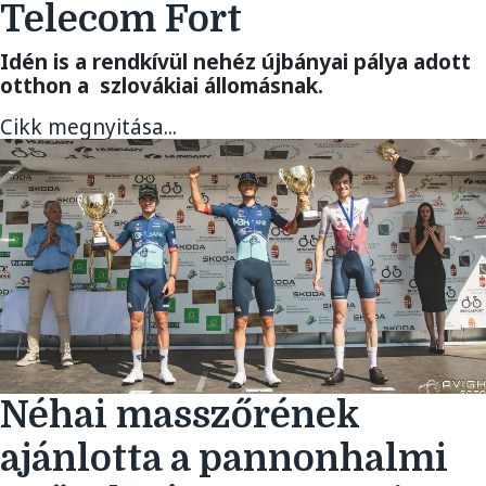
Telecom Fort
Idén is a rendkívül nehéz újbányai pálya adott
otthon a szlovákiai állomásnak.
Cikk megnyitása...
Néhai masszőrének
ajánlotta a pannonhalmi