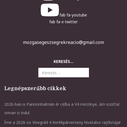
fab fa-youtube
fab fa-x-twitter
mozgasegeszsegrekreacio@gmail.com
KERESÉS...
Legnépszerűbb cikkek
2026-ban is Pannonhalmán ér célba a V4 mezőnye, ám ezúttal
onnan is indul
Íme a 2026-os Visegrád 4 Kerékpárverseny hivatalos rajtlistája!