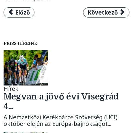
Előző cikk: V4 Kerékpárverseny 2026 – A ve
Következő cikk:
Előző
Következő
FRISS HÍREINK
Hírek
Megvan a jövő évi Visegrád
4...
A Nemzetközi Kerékpáros Szövetség (UCI)
október elején az Európa-bajnokságot...