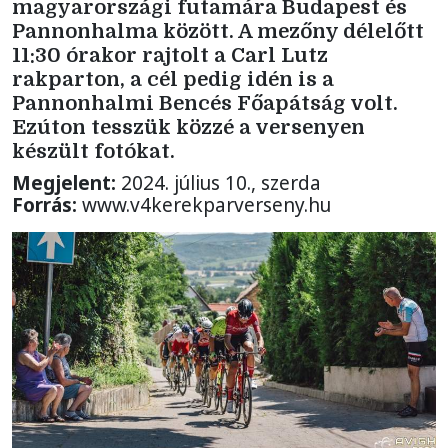
magyarországi futamára Budapest és
Pannonhalma között. A mezőny délelőtt
11:30 órakor rajtolt a Carl Lutz
rakparton, a cél pedig idén is a
Pannonhalmi Bencés Főapátság volt.
Ezúton tesszük közzé a versenyen
készült fotókat.
Megjelent:
2024. július 10., szerda
Forrás:
www.v4kerekparverseny.hu