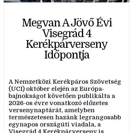
Megvan A Jövő Évi
Visegrád 4
Kerékpárverseny
Időpontja
A Nemzetközi Kerékpáros Szövetség
(UCI) október elején az Európa-
bajnokságot követően publikálta a
2026-os évre vonatkozó előzetes
versenynaptárát, amelyben
természetesen hazánk legrangosabb
egynapos országúti viadala, a
Visegrád 4 Kerékpárverseny is