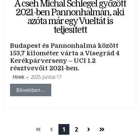
A cseh Michal Schlegel győzött
2021-ben Pannonhalmán, aki
azóta már egy Vueltát is
teljesített
Budapest és Pannonhalma között
153,7 kilométer várta a Visegrád 4
Kerékpárverseny – UCI 1.2
résztvevőit 2021-ben.
Hírek
2025. június 17
Bővebben …
1
2