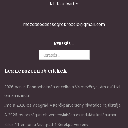
fab fa-x-twitter
mozgasegeszsegrekreacio@gmail.com
KERESÉS...
Legnépszerűbb cikkek
2026-ban is Pannonhalmán ér célba a V4 mezőnye, ám ezúttal
onnan is indul
Íme a 2026-os Visegrád 4 Kerékpárverseny hivatalos rajtlistája!
A 2026-os országúti ob versenykiírása és indulási kritériumai
Július 11-én jön a Visegrád 4 Kerékpárverseny