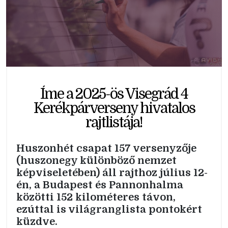
Íme a 2025-ös Visegrád 4
Kerékpárverseny hivatalos
rajtlistája!
Huszonhét csapat 157 versenyzője
(huszonegy különböző nemzet
képviseletében) áll rajthoz július 12-
én, a Budapest és Pannonhalma
közötti 152 kilométeres távon,
ezúttal is világranglista pontokért
küzdve.