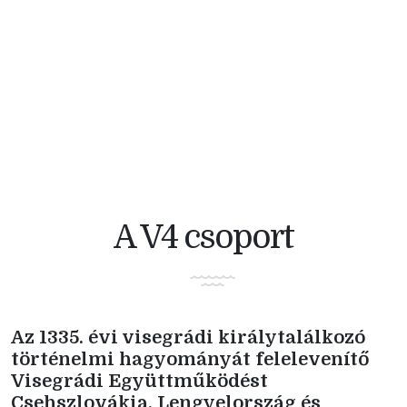
V4 KERÉKPÁRVERSENY
A V4 csoport
Az 1335. évi visegrádi királytalálkozó
történelmi hagyományát felelevenítő
Visegrádi Együttműködést
Csehszlovákia, Lengyelország és