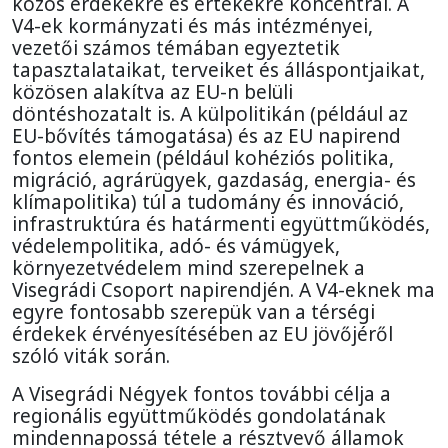
közös érdekekre és értékekre koncentrál. A
V4-ek kormányzati és más intézményei,
vezetői számos témában egyeztetik
tapasztalataikat, terveiket és álláspontjaikat,
közösen alakítva az EU-n belüli
döntéshozatalt is. A külpolitikán (például az
EU-bővítés támogatása) és az EU napirend
fontos elemein (például kohéziós politika,
migráció, agrárügyek, gazdaság, energia- és
klímapolitika) túl a tudomány és innováció,
infrastruktúra és határmenti együttműködés,
védelempolitika, adó- és vámügyek,
környezetvédelem mind szerepelnek a
Visegrádi Csoport napirendjén. A V4-eknek ma
egyre fontosabb szerepük van a térségi
érdekek érvényesítésében az EU jövőjéről
szóló viták során.
A Visegrádi Négyek fontos további célja a
regionális együttműködés gondolatának
mindennapossá tétele a résztvevő államok