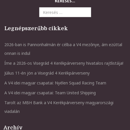
KERESÉS...
Legnépszerűbb cikkek
2026-ban is Pannonhalmán ér célba a V4 mezőnye, ám ezúttal
onnan is indul
Íme a 2026-os Visegrád 4 Kerékpárverseny hivatalos rajtlistája!
Július 11-én jön a Visegrád 4 Kerékpárverseny
A V4 idei magyar csapatai: Nyélen Squad Racing Team
A V4 idei magyar csapatai: Team United Shipping
Tarolt az MBH Bank a V4 Kerékpárverseny magyarországi
viadalán
Archív