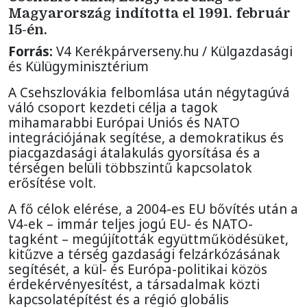
Magyarország indította el 1991. február
15-én.
Forrás:
V4 Kerékpárverseny.hu / Külgazdasági
és Külügyminisztérium
A Csehszlovákia felbomlása után négytagúvá
váló csoport kezdeti célja a tagok
mihamarabbi Európai Uniós és NATO
integrációjának segítése, a demokratikus és
piacgazdasági átalakulás gyorsítása és a
térségen belüli többszintű kapcsolatok
erősítése volt.
A fő célok elérése, a 2004-es EU bővítés után a
V4-ek – immár teljes jogú EU- és NATO-
tagként – megújították együttműködésüket,
kitűzve a térség gazdasági felzárkózásának
segítését, a kül- és Európa-politikai közös
érdekérvényesítést, a társadalmak közti
kapcsolatépítést és a régió globális