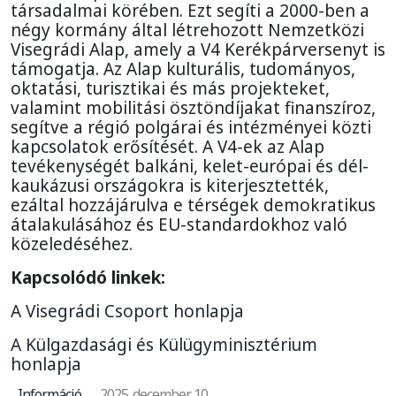
társadalmai körében. Ezt segíti a 2000-ben a
négy kormány által létrehozott Nemzetközi
Visegrádi Alap, amely a V4 Kerékpárversenyt is
támogatja. Az Alap kulturális, tudományos,
oktatási, turisztikai és más projekteket,
valamint mobilitási ösztöndíjakat finanszíroz,
segítve a régió polgárai és intézményei közti
kapcsolatok erősítését. A V4-ek az Alap
tevékenységét balkáni, kelet-európai és dél-
kaukázusi országokra is kiterjesztették,
ezáltal hozzájárulva e térségek demokratikus
átalakulásához és EU-standardokhoz való
közeledéséhez.
Kapcsolódó linkek:
A Visegrádi Csoport honlapja
A Külgazdasági és Külügyminisztérium
honlapja
Információ
2025. december 10