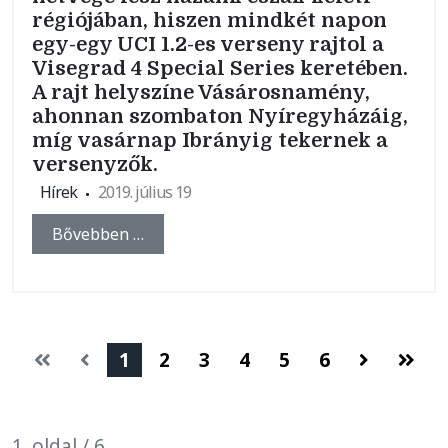
régiójában, hiszen mindkét napon
egy-egy UCI 1.2-es verseny rajtol a
Visegrad 4 Special Series keretében.
A rajt helyszíne Vásárosnamény,
ahonnan szombaton Nyíregyházáig,
míg vasárnap Ibrányig tekernek a
versenyzők.
Hírek
2019. július 19
Bővebben …
1
2
3
4
5
6
1. oldal / 6