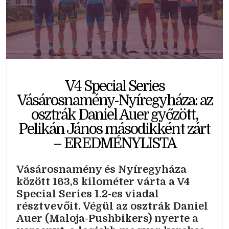
V4 Special Series
Vásárosnamény-Nyíregyháza: az
osztrák Daniel Auer győzött,
Pelikán János másodikként zárt
– EREDMÉNYLISTA
Vásárosnamény és Nyíregyháza
között 163,8 kilométer várta a V4
Special Series 1.2-es viadal
résztvevőit. Végül az osztrák Daniel
Auer (Maloja-Pushbikers) nyerte a