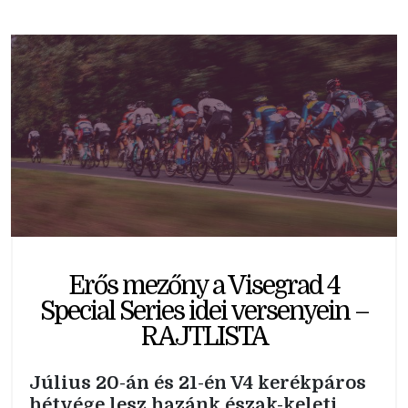
Erős mezőny a Visegrad 4
Special Series idei versenyein –
RAJTLISTA
Július 20-án és 21-én V4 kerékpáros
hétvége lesz hazánk észak-keleti