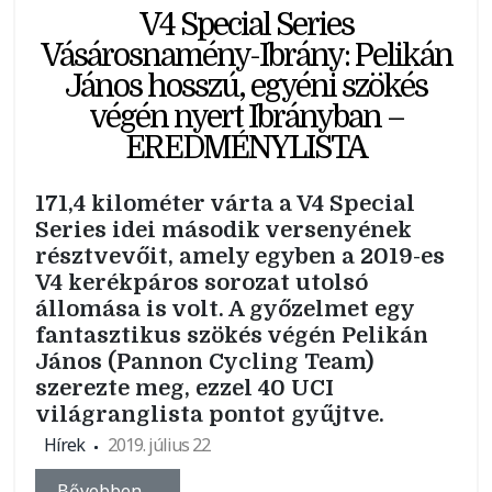
V4 Special Series
Vásárosnamény-Ibrány: Pelikán
János hosszú, egyéni szökés
végén nyert Ibrányban –
EREDMÉNYLISTA
171,4 kilométer várta a V4 Special
Series idei második versenyének
résztvevőit, amely egyben a 2019-es
V4 kerékpáros sorozat utolsó
állomása is volt. A győzelmet egy
fantasztikus szökés végén Pelikán
János (Pannon Cycling Team)
szerezte meg, ezzel 40 UCI
világranglista pontot gyűjtve.
Hírek
2019. július 22
Bővebben …