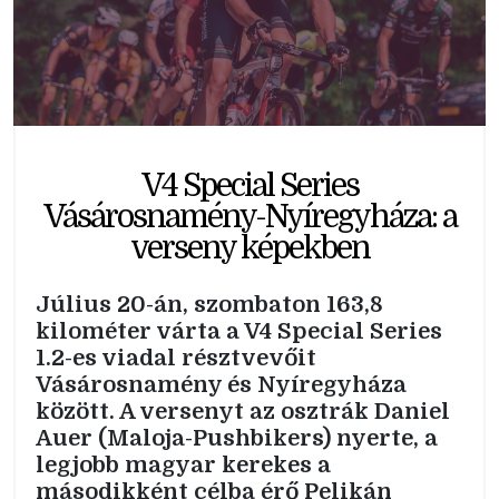
V4 Special Series
Vásárosnamény-Nyíregyháza: a
verseny képekben
Július 20-án, szombaton 163,8
kilométer várta a V4 Special Series
1.2-es viadal résztvevőit
Vásárosnamény és Nyíregyháza
között. A versenyt az osztrák Daniel
Auer (Maloja-Pushbikers) nyerte, a
legjobb magyar kerekes a
másodikként célba érő Pelikán