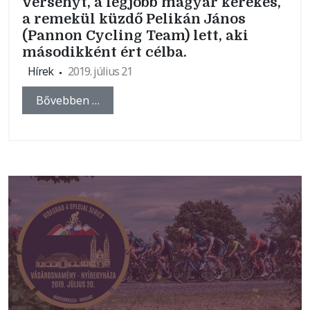
versenyt, a legjobb magyar kerekes,
a remekül küzdő Pelikán János
(Pannon Cycling Team) lett, aki
másodikként ért célba.
Hírek
2019. július 21
Bővebben …