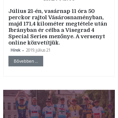
Július 21-én, vasárnap 11 óra 50
perckor rajtol Vásárosnaményban,
majd 171,4 kilométer megtétele után
Ibrányban ér célba a Visegrad 4
Special Series mezőnye. A versenyt
online közvetítjük.
Hírek
2019. július 21
Bővebben …