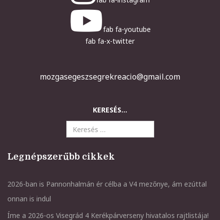
fab fa-youtube
fab fa-x-twitter
mozgasegeszsegrekreacio@gmail.com
KERESÉS...
Legnépszerűbb cikkek
2026-ban is Pannonhalmán ér célba a V4 mezőnye, ám ezúttal
onnan is indul
Íme a 2026-os Visegrád 4 Kerékpárverseny hivatalos rajtlistája!