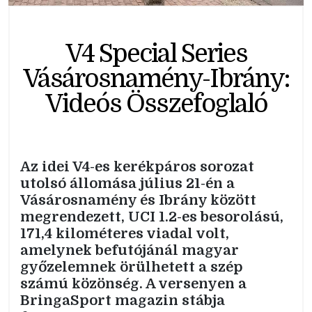
V4 Special Series
Vásárosnamény-Ibrány:
Videós Összefoglaló
Az idei V4-es kerékpáros sorozat
utolsó állomása július 21-én a
Vásárosnamény és Ibrány között
megrendezett, UCI 1.2-es besorolású,
171,4 kilométeres viadal volt,
amelynek befutójánál magyar
győzelemnek örülhetett a szép
számú közönség. A versenyen a
BringaSport magazin stábja