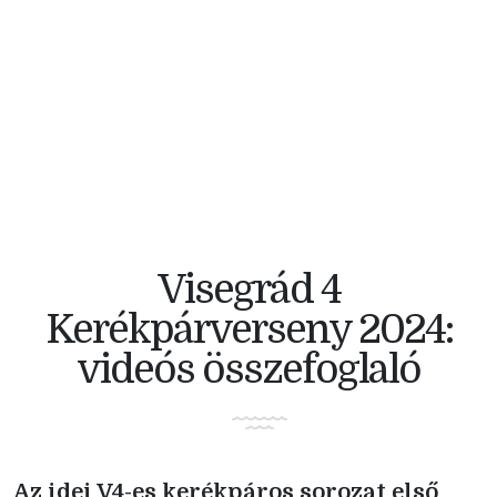
V4 KERÉKPÁRVERSENY
Visegrád 4
Kerékpárverseny 2024:
videós összefoglaló
Az idei V4-es kerékpáros sorozat első