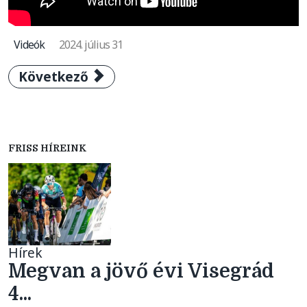
Videók
2024. július 31
Következő cikk: Visegrád 4 Kerékpárverseny 
Következő
FRISS HÍREINK
Hírek
Megvan a jövő évi Visegrád
4...