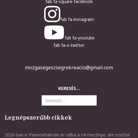
fab fa-square-facebook
fab fa-instagram
fab fa-youtube
fab fa-x-twitter
mozgasegeszsegrekreacio@gmail.com
KERESÉS...
Legnépszerűbb cikkek
2026-ban is Pannonhalmán ér célba a V4 mezőnye, ám ezúttal