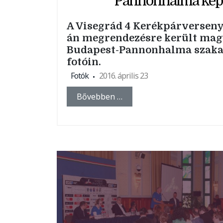
Pannonhalma kép
A Visegrád 4 Kerékpárverseny 
án megrendezésre került mag
Budapest-Pannonhalma szakas
fotóin.
Fotók
2016. április 23
Bővebben …