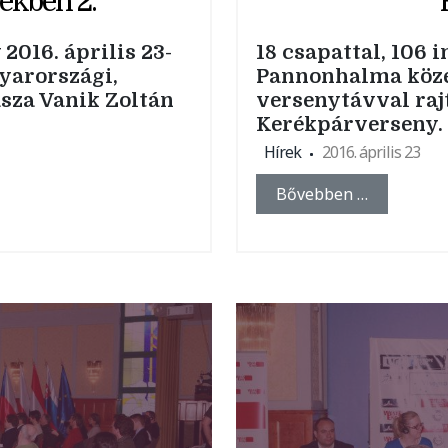
ekben 2.
2016. április 23-
18 csapattal, 106 
yarországi,
Pannonhalma közé 
za Vanik Zoltán
versenytávval raj
Kerékpárverseny.
Hírek
2016. április 23
Bővebben …