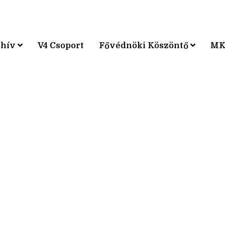
chív
V4 Csoport
Fővédnöki Köszöntő
MK
KPÁRVERSENY
KPÁRVERSENY
KPÁRVERSENY
KPÁRVERSENY
KPÁRVERSENY
KPÁRVERSENY
KPÁRVERSENY
KPÁRVERSENY
KPÁRVERSENY