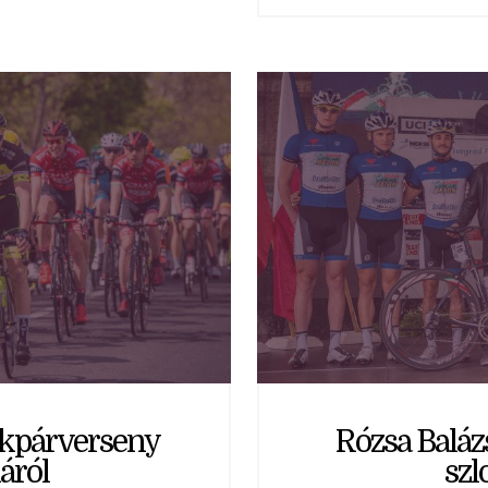
ékpárverseny
Rózsa Baláz
áról
szl