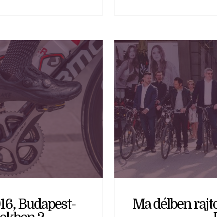
16, Budapest-
Ma délben rajt