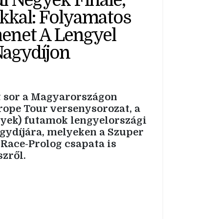
i Négyek Finálé,
kal: Folyamatos
net A Lengyel
agydíjon
t sor a Magyarországon
rope Tour versenysorozat, a
gyek) futamok lengyelországi
agydíjára, melyeken a Szuper
Race-Prolog csapata is
zről.