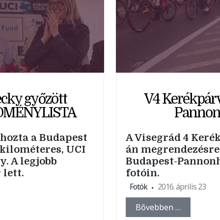
cky győzött
V4 Kerékpárv
EDMÉNYLISTA
Pannon
hozta a Budapest
A Visegrád 4 Kerék
 kilométeres, UCI
án megrendezésre
y. A legjobb
Budapest-Pannonh
lett.
fotóin.
Fotók
2016. április 23
Bővebben …