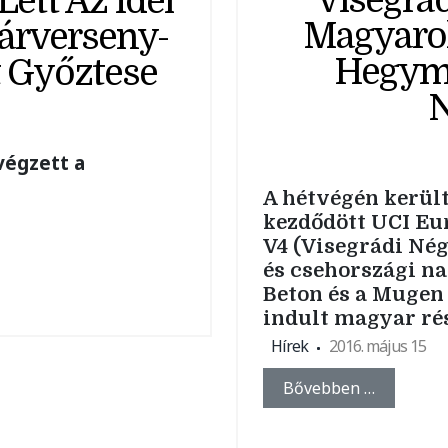
Visegrád
tt Az Idei
Magyarok
árverseny-
Hegyme
t Győztese
N
végzett a
A hétvégén kerül
kezdődött UCI Eu
V4 (Visegrádi Né
és csehországi n
Beton és a Mugen 
indult magyar rés
Hírek
2016. május 15
Bővebben …