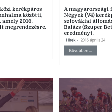
tközi kerékpáros
A magyarországi 
onhalma közötti,
Négyek (V4) kerék
, amely 2016.
szlovákiai állomá
ült megrendezésre.
Balázs (Szuper Bet
eredményt.
Hírek
2016. április 24
Bővebben …