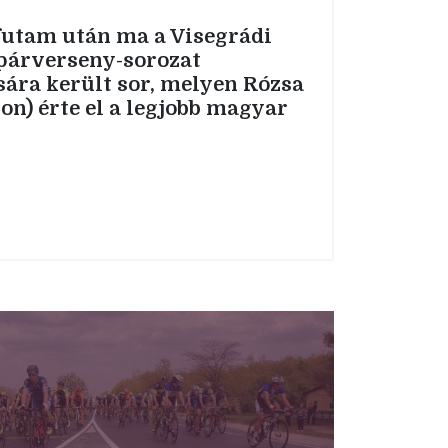
futam után ma a Visegrádi
párverseny-sorozat
sára került sor, melyen Rózsa
on) érte el a legjobb magyar