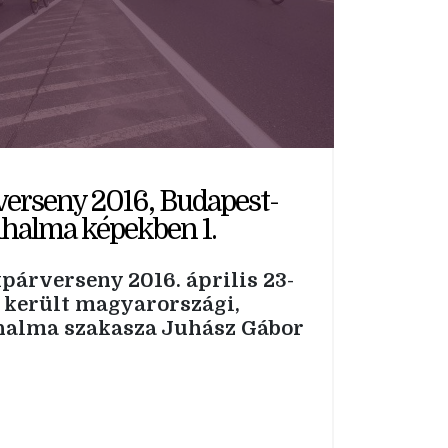
erseny 2016, Budapest-
halma képekben 1.
párverseny 2016. április 23-
 került magyarországi,
alma szakasza Juhász Gábor