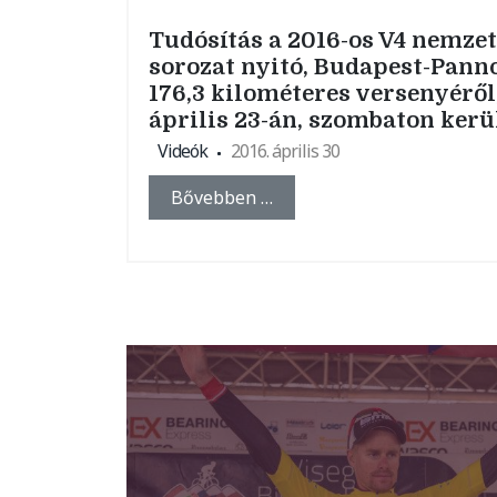
Tudósítás a 2016-os V4 nemze
sorozat nyitó, Budapest-Pann
176,3 kilométeres versenyéről
április 23-án, szombaton ker
Videók
2016. április 30
Bővebben …