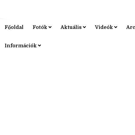
Főoldal
Fotók
Aktuális
Videók
Ar
V4 KERÉ
Információk
V4 KERÉ
V4 KERÉ
V4 KERÉ
V4 KERÉ
V4 KERÉ
V4 KERÉ
V4 KERÉ
V4 KERÉ