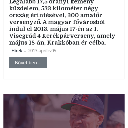
Legalább 17,5 órányi kemény
küzdelem, 533 kilométer négy
ország érintésével, 300 amatőr
versenyző. A magyar fővárosból
indul el 2013. május 17-én az 1.
Visegrád 4 Kerékpárverseny, amely
május 18-án, Krakkóban ér célba.
Hírek
2013. április 05
Bővebben …