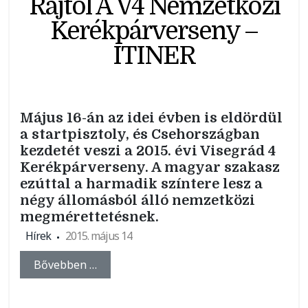
Rajtol A V4 Nemzetközi
Kerékpárverseny –
ITINER
Május 16-án az idei évben is eldördül
a startpisztoly, és Csehországban
kezdetét veszi a 2015. évi Visegrád 4
Kerékpárverseny. A magyar szakasz
ezúttal a harmadik színtere lesz a
négy állomásból álló nemzetközi
megmérettetésnek.
Hírek
2015. május 14
Bővebben …