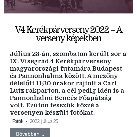
V4 Kerékpárverseny 2022 – A
verseny képekben
Július 23-án, szombaton került sor a
IX. Visegrád 4 Kerékpárverseny
magyarországi futamára Budapest
és Pannonhalma között. A mezőny
délelőtt 11:30 órakor rajtolt a Carl
Lutz rakparton, a cél pedig idén is a
Pannonhalmi Bencés Főapátság
volt. Ezúton tesszük közzé a
versenyen készült fotókat.
Fotók
2022. július 25
Bővebben …