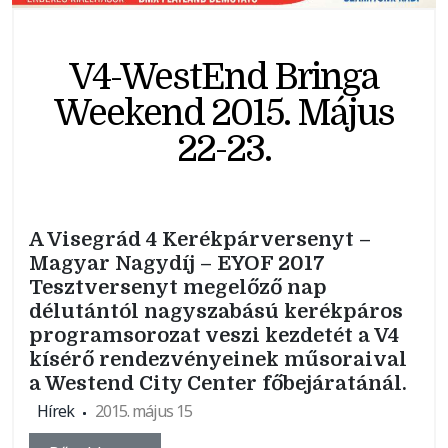
V4-WestEnd Bringa
Weekend 2015. Május
22-23.
A Visegrád 4 Kerékpárversenyt –
Magyar Nagydíj – EYOF 2017
Tesztversenyt megelőző nap
délutántól nagyszabású kerékpáros
programsorozat veszi kezdetét a V4
kísérő rendezvényeinek műsoraival
a Westend City Center főbejáratánál.
Hírek
2015. május 15