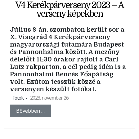
V4 Kerékpárverseny 2023 – A
verseny képekben
Július 8-án, szombaton került sor a
X. Visegrád 4 Kerékpárverseny
magyarországi futamára Budapest
és Pannonhalma között. A mezőny
délelőtt 11:30 órakor rajtolt a Carl
Lutz rakparton, a cél pedig idén is a
Pannonhalmi Bencés Főapátság
volt. Ezúton tesszük közzé a
versenyen készült fotókat.
Fotók
2023. november 26
Bővebben …