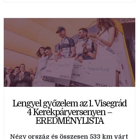
Lengyel győzelem az 1. Visegrád
4 Kerékpárversenyen –
EREDMÉNYLISTA
Négy ország és összesen 533 km várt