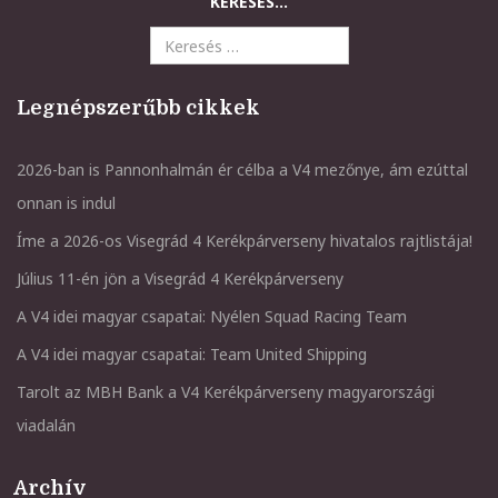
KERESÉS...
Legnépszerűbb cikkek
2026-ban is Pannonhalmán ér célba a V4 mezőnye, ám ezúttal
onnan is indul
Íme a 2026-os Visegrád 4 Kerékpárverseny hivatalos rajtlistája!
Július 11-én jön a Visegrád 4 Kerékpárverseny
A V4 idei magyar csapatai: Nyélen Squad Racing Team
A V4 idei magyar csapatai: Team United Shipping
Tarolt az MBH Bank a V4 Kerékpárverseny magyarországi
viadalán
Archív