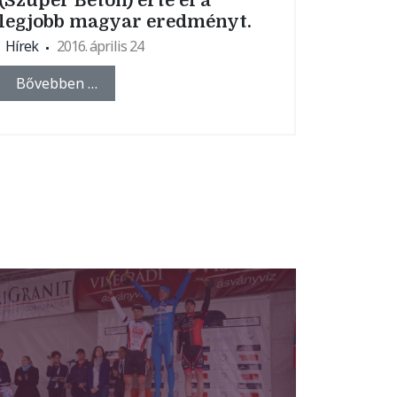
(Szuper Beton) érte el a
legjobb magyar eredményt.
Hírek
2016. április 24
Bővebben …