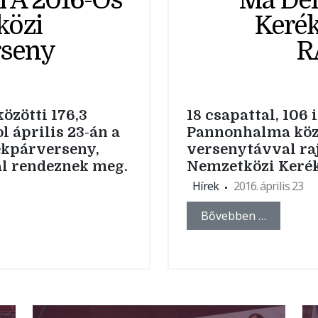
l A 2016-Os
Ma Dél
közi
Kerék
rseny
R
özötti 176,3
18 csapattal, 106
l április 23-án a
Pannonhalma közé 
ékpárverseny,
versenytávval raj
l rendeznek meg.
Nemzetközi Keré
Hírek
2016. április 23
Bővebben …