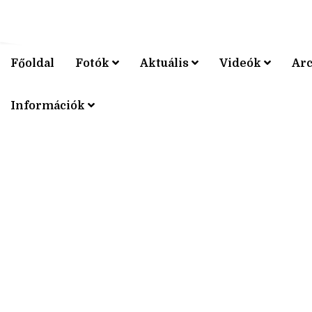
Főoldal
Fotók
Aktuális
Videók
Ar
V4 KERÉ
Információk
V4 KERÉ
V4 KERÉ
V4 KERÉ
V4 KERÉ
V4 KERÉ
V4 KERÉ
V4 KERÉ
V4 KERÉ