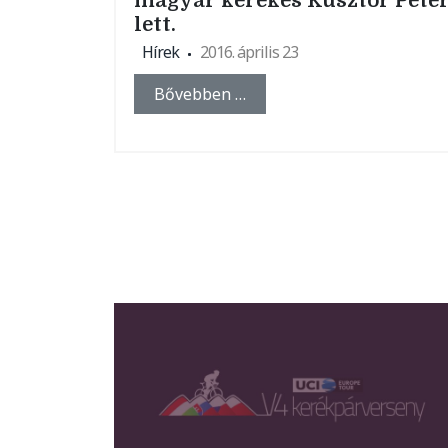
magyar kerekes Kusztor Péte
lett.
Hírek
2016. április 23
Bővebben …