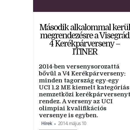
Második alkalommal kerü
megrendezésre a Visegrád
4 Kerékpárverseny –
ITINER
2014-ben versenysorozattá
bővül a V4 Kerékpárverseny:
minden tagország egy-egy
UCI 1.2 ME kiemelt kategóriás
nemzetközi kerékpárverseny
rendez. A verseny az UCI
olimpiai kvalifikációs
versenye is egyben.
Hírek
2014. május 10