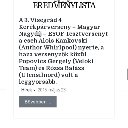
EREDMÉNYLISTA
A 3. Visegrád 4
Kerékpárverseny – Magyar
Nagydíj – EYOF Tesztversenyt
a cseh Alois Kankovski
(Author Whirlpool) nyerte, a
haza versenyzők közül
Popovics Gergely (Veloki
Team) és Rózsa Balázs
(Utensilnord) volt a
leggyorsabb.
Hírek
2015. május 23
Bővebben …