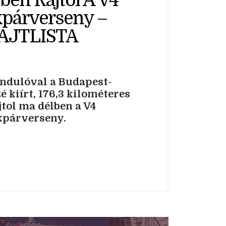
ben Rajtol A V4
párverseny –
AJTLISTA
 indulóval a Budapest-
kiírt, 176,3 kilométeres
tol ma délben a V4
kpárverseny.