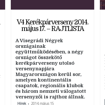
l
V4 Kerékpárverseny 2014.
május 17. – RAJTLISTA
A Visegrádi Négyek
országainak
együttműködésében, a négy
országot összekötő
kerékpárverseny utolsó
versenynapjára
Magyarországon kerül sor,
t
amelyen kontinentális
csapatok, regionális klubok
és három nemzeti válogatott
versenyzői is rajthoz állnak.
Hírek
2014. május 15