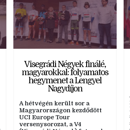
Visegrádi Négyek finálé,
magyarokkal: folyamatos
hegymenet a Lengyel
Nagydíjon
A hétvégén került sor a
Magyarországon kezdődött
UCI Europe Tour
versenysorozat, a V4