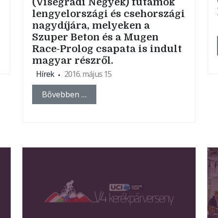
r
(Visegrádi Négyek) futamok
lengyelországi és csehországi
nagydíjára, melyeken a
Szuper Beton és a Mugen
Race-Prolog csapata is indult
magyar részről.
Hírek
2016. május 15
Bővebben …