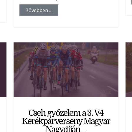
Bővebben …
Cseh győzelem a 3. V4
Kerékpárverseny Magyar
Nagydíján –