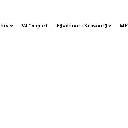
chív
V4 Csoport
Fővédnöki Köszöntő
MK
KPÁRVERSENY
KPÁRVERSENY
KPÁRVERSENY
KPÁRVERSENY
KPÁRVERSENY
KPÁRVERSENY
KPÁRVERSENY
KPÁRVERSENY
KPÁRVERSENY