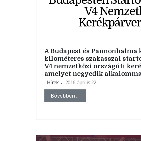
Budapesten Starto
V4 Nemzet
Kerékpárve
A Budapest és Pannonhalma k
kilométeres szakasszal starto
V4 nemzetközi országúti ker
amelyet negyedik alkalomma
Hírek
2016. április 22
Bővebben …