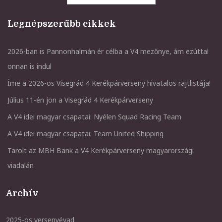
Legnépszerűbb cikkek
2026-ban is Pannonhalmán ér célba a V4 mezőnye, ám ezúttal
onnan is indul
Íme a 2026-os Visegrád 4 Kerékpárverseny hivatalos rajtlistája!
Július 11-én jön a Visegrád 4 Kerékpárverseny
A V4 idei magyar csapatai: Nyélen Squad Racing Team
A V4 idei magyar csapatai: Team United Shipping
Tarolt az MBH Bank a V4 Kerékpárverseny magyarországi
viadalán
Archív
2025-ös versenyévad