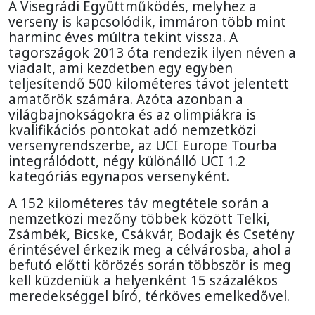
A Visegrádi Együttműködés, melyhez a
verseny is kapcsolódik, immáron több mint
harminc éves múltra tekint vissza. A
tagországok 2013 óta rendezik ilyen néven a
viadalt, ami kezdetben egy egyben
teljesítendő 500 kilométeres távot jelentett
amatőrök számára. Azóta azonban a
világbajnokságokra és az olimpiákra is
kvalifikációs pontokat adó nemzetközi
versenyrendszerbe, az UCI Europe Tourba
integrálódott, négy különálló UCI 1.2
kategóriás egynapos versenyként.
A 152 kilométeres táv megtétele során a
nemzetközi mezőny többek között Telki,
Zsámbék, Bicske, Csákvár, Bodajk és Csetény
érintésével érkezik meg a célvárosba, ahol a
befutó előtti körözés során többször is meg
kell küzdeniük a helyenként 15 százalékos
meredekséggel bíró, térköves emelkedővel.