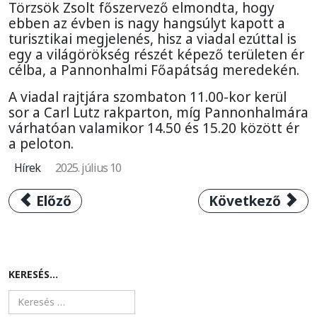
Törzsök Zsolt főszervező elmondta, hogy
ebben az évben is nagy hangsúlyt kapott a
turisztikai megjelenés, hisz a viadal ezúttal is
egy a világörökség részét képező területen ér
célba, a Pannonhalmi Főapátság meredekén.
A viadal rajtjára szombaton 11.00-kor kerül
sor a Carl Lutz rakparton, míg Pannonhalmára
várhatóan valamikor 14.50 és 15.20 között ér
a peloton.
Hírek
2025. július 10
Előző cikk: Íme a 2025-ös Visegrád 4 Kerékpár
Következő cikk:
Előző
Következő
KERESÉS...