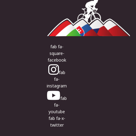
fab fa-
square-
facebook
fab
fa-
instagram
fab
fa-
youtube
fab fa-x-
twitter