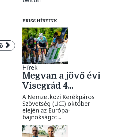
twitter
FRISS HÍREINK
egjobb magyar
 cikk: Július 12-én jön a Visegrád 4 Kerékpárve
ő
Hírek
Megvan a jövő évi
Visegrád 4...
A Nemzetközi Kerékpáros
Szövetség (UCI) október
elején az Európa-
bajnokságot...