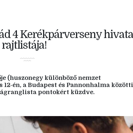
ád 4 Kerékpárverseny hivata
rajtlistája!
ője (huszonegy különböző nemzet
us 12-én, a Budapest és Pannonhalma közötti
ilágranglista pontokért küzdve.