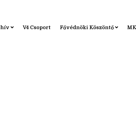
chív
V4 Csoport
Fővédnöki Köszöntő
MK
KPÁRVERSENY
KPÁRVERSENY
KPÁRVERSENY
KPÁRVERSENY
KPÁRVERSENY
KPÁRVERSENY
KPÁRVERSENY
KPÁRVERSENY
KPÁRVERSENY