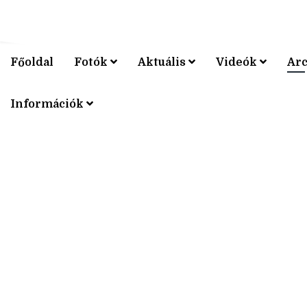
Főoldal
Fotók
Aktuális
Videók
Ar
V4 KERÉ
Információk
V4 KERÉ
V4 KERÉ
V4 KERÉ
V4 KERÉ
V4 KERÉ
V4 KERÉ
V4 KERÉ
V4 KERÉ