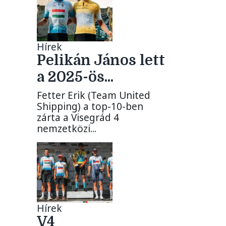
Hírek
Pelikán János lett
a 2025-ös...
Fetter Erik (Team United
Shipping) a top-10-ben
zárta a Visegrád 4
nemzetközi...
Hírek
V4