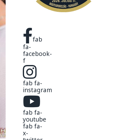
fab
fa-
facebook-
f
fab fa-
instagram
fab fa-
youtube
fab fa-
x-