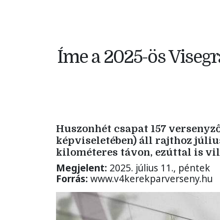
Íme a 2025-ös Visegr
Huszonhét csapat 157 versenyz
képviseletében) áll rajthoz júli
kilométeres távon, ezúttal is v
Megjelent:
2025. július 11., péntek
Forrás:
www.v4kerekparverseny.hu