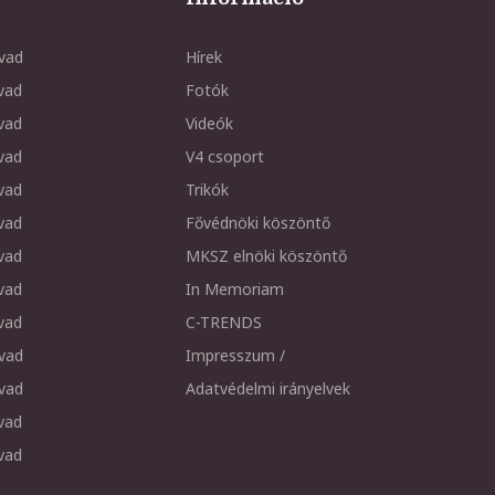
vad
Hírek
vad
Fotók
vad
Videók
vad
V4 csoport
vad
Trikók
vad
Fővédnöki köszöntő
vad
MKSZ elnöki köszöntő
vad
In Memoriam
vad
C-TRENDS
vad
Impresszum /
vad
Adatvédelmi irányelvek
vad
vad