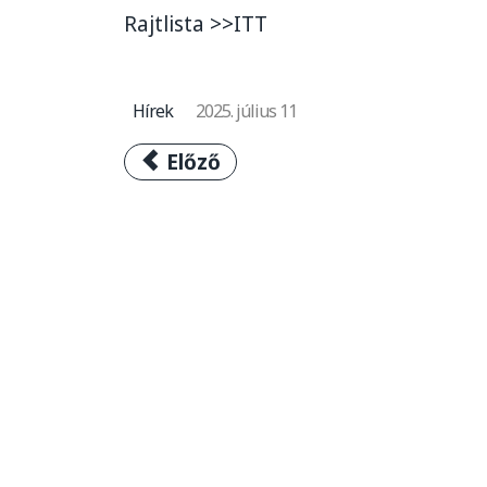
Rajtlista >>ITT
Hírek
2025. július 11
Előző cikk: V4 Kerékpárverseny: 
Előző