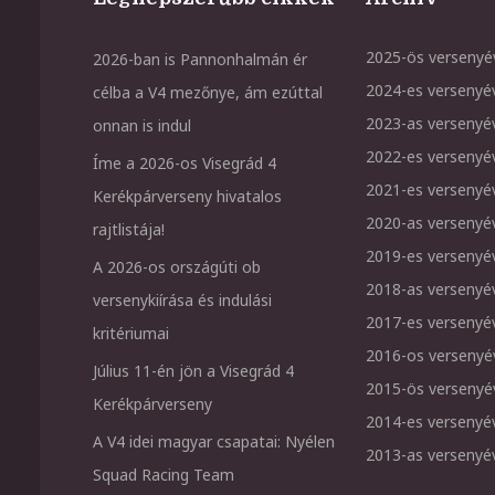
2025-ös versenyé
2026-ban is Pannonhalmán ér
2024-es versenyé
célba a V4 mezőnye, ám ezúttal
2023-as versenyé
onnan is indul
2022-es versenyé
Íme a 2026-os Visegrád 4
2021-es versenyé
Kerékpárverseny hivatalos
2020-as versenyé
rajtlistája!
2019-es versenyé
A 2026-os országúti ob
2018-as versenyé
versenykiírása és indulási
2017-es versenyé
kritériumai
2016-os versenyé
Július 11-én jön a Visegrád 4
2015-ös versenyé
Kerékpárverseny
2014-es versenyé
A V4 idei magyar csapatai: Nyélen
2013-as versenyé
Squad Racing Team