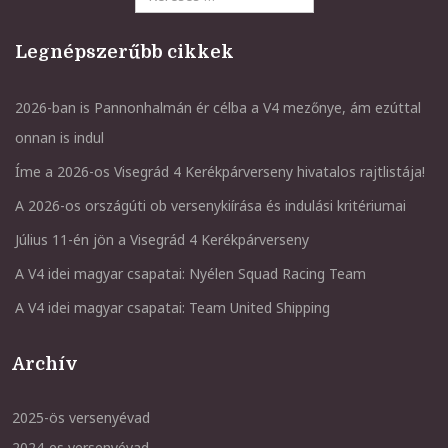
Legnépszerűbb cikkek
2026-ban is Pannonhalmán ér célba a V4 mezőnye, ám ezúttal
onnan is indul
Íme a 2026-os Visegrád 4 Kerékpárverseny hivatalos rajtlistája!
A 2026-os országúti ob versenykiírása és indulási kritériumai
Július 11-én jön a Visegrád 4 Kerékpárverseny
A V4 idei magyar csapatai: Nyélen Squad Racing Team
A V4 idei magyar csapatai: Team United Shipping
Archív
2025-ös versenyévad
2024-es versenyévad