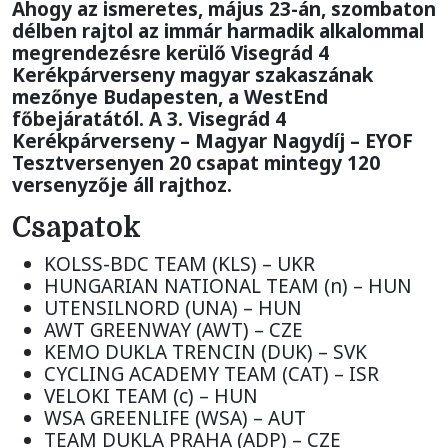
Ahogy az ismeretes, május 23-án, szombaton
délben rajtol az immár harmadik alkalommal
megrendezésre kerülő Visegrád 4
Kerékpárverseny magyar szakaszának
mezőnye Budapesten, a WestEnd
főbejáratától. A 3. Visegrád 4
Kerékpárverseny – Magyar Nagydíj – EYOF
Tesztversenyen 20 csapat mintegy 120
versenyzője áll rajthoz.
Csapatok
KOLSS-BDC TEAM (KLS) – UKR
HUNGARIAN NATIONAL TEAM (n) – HUN
UTENSILNORD (UNA) – HUN
AWT GREENWAY (AWT) – CZE
KEMO DUKLA TRENCIN (DUK) – SVK
CYCLING ACADEMY TEAM (CAT) – ISR
VELOKI TEAM (c) – HUN
WSA GREENLIFE (WSA) – AUT
TEAM DUKLA PRAHA (ADP) – CZE