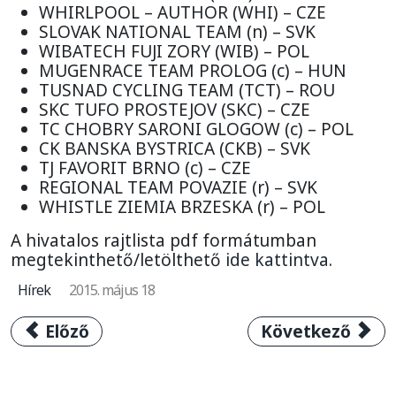
WHIRLPOOL – AUTHOR (WHI) – CZE
SLOVAK NATIONAL TEAM (n) – SVK
WIBATECH FUJI ZORY (WIB) – POL
MUGENRACE TEAM PROLOG (c) – HUN
TUSNAD CYCLING TEAM (TCT) – ROU
SKC TUFO PROSTEJOV (SKC) – CZE
TC CHOBRY SARONI GLOGOW (c) – POL
CK BANSKA BYSTRICA (CKB) – SVK
TJ FAVORIT BRNO (c) – CZE
REGIONAL TEAM POVAZIE (r) – SVK
WHISTLE ZIEMIA BRZESKA (r) – POL
A hivatalos rajtlista pdf formátumban
megtekinthető/letölthető
ide kattintva
.
Hírek
2015. május 18
Előző cikk: Cseh győzelem a 3. V4 Kerékpá
Következő cikk:
Előző
Következő