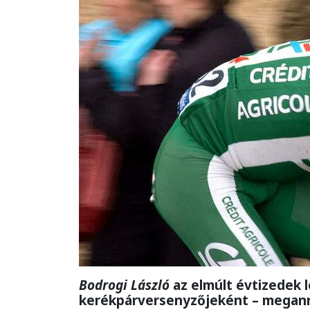
Bodrogi László
az elmúlt évtizedek
kerékpárversenyzőjeként – meganny