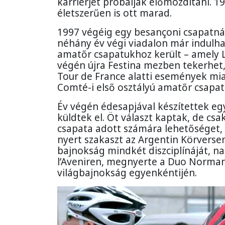
karrierjét próbálják előmozdítani. 
életszerűen is ott marad.
1997 végéig egy besançoni csapatnál
néhány év végi viadalon már indulha
amatőr csapatukhoz került – amely 
végén újra Festina mezben tekerhet, 
Tour de France alatti események miat
Comté-i első osztályú amatőr csapat
Év végén édesapjával készítettek egy
küldtek el. Öt választ kaptak, de csa
csapata adott számára lehetőséget, 
nyert szakaszt az Argentin Körvers
bajnokság mindkét diszciplínáját, na
l’Aveniren, megnyerte a Duo Norman
világbajnokság egyenkéntijén.