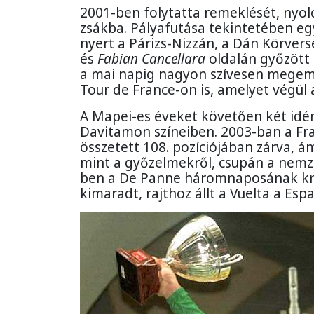
2001-ben folytatta remeklését, nyol
zsákba. Pályafutása tekintetében e
nyert a Párizs-Nizzán, a Dán Körve
és
Fabian Cancellara
oldalán győzött 
a mai napig nagyon szívesen megem
Tour de France-on is, amelyet végül a
A Mapei-es éveket követően két idény
Davitamon színeiben. 2003-ban a Fra
összetett 108. pozíciójában zárva, á
mint a győzelmekről, csupán a nemz
ben a De Panne háromnaposának kro
kimaradt, rajthoz állt a Vuelta a Esp