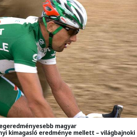
 legeredményesebb magyar
i kimagasló eredménye mellett – világbajnoki