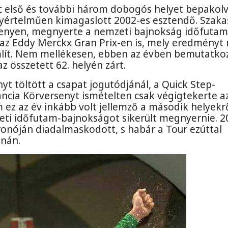
c első és további három dobogós helyet bepakolv
gyértelműen kimagaslott 2002-es esztendő. Szaka
rsenyen, megnyerte a nemzeti bajnokság időfutam
az Eddy Merckx Gran Prix-en is, mely eredményt
lít. Nem mellékesen, ebben az évben bemutatkoz
z összetett 62. helyén zárt.
t töltött a csapat jogutódjánál, a Quick Step-
ncia Körversenyt ismételten csak végigtekerte a
m ez az év inkább volt jellemző a második helyekrő
eti időfutam-bajnokságot sikerült megnyernie. 2
nóján diadalmaskodott, s habár a Tour ezúttal
anán.