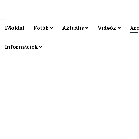
Főoldal
Fotók
Aktuális
Videók
Ar
V4 KERÉ
Információk
V4 KERÉ
V4 KERÉ
V4 KERÉ
V4 KERÉ
V4 KERÉ
V4 KERÉ
V4 KERÉ
V4 KERÉ