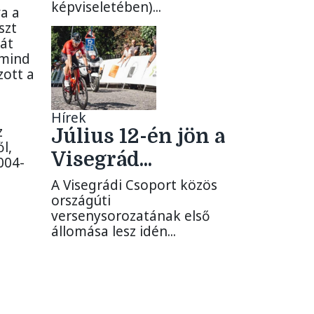
képviseletében)...
a a
szt
át
 mind
ott a
Hírek
z
Július 12-én jön a
l,
Visegrád...
004-
A Visegrádi Csoport közös
országúti
versenysorozatának első
állomása lesz idén...