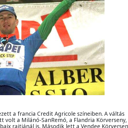
tt a francia Credit Agricole színeiben. A váltás
l ott volt a Milánó-SanRemó, a Flandria Körverseny,
aix rajtjánál is. Második lett a Vendee Körverse