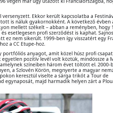
1996 végén már úgy utazott ki Franciaországba, h
 versenyzett. Ekkor került kapcsolatba a Festináv
tott is náluk gyakornokként. A következő évben 
Lyon mellett székelt – abban a reményben, hogy 
és esetlegesen profi szerződést is kaphat. Sajnos
t ez nem sikerült. 1999-ben így visszatért egy F
hoz a CC Etupe-hoz.
 portfóliós anyagot, amit közel húsz profi csapa
k egyetlen pozitív levél volt köztük, mindössze a
amelynek színeiben három évet töltött el. 2000-
enyen, a Szlovén Körön, megnyerte a magyar nemz
pokon keresztül viselte a sárga trikót a Tour de
d egynaposát, majd harmadik helyen zárt a Plou