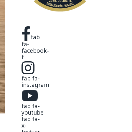
fab
fa-
facebook-
f
fab fa-
instagram
fab fa-
youtube
fab fa-
x-