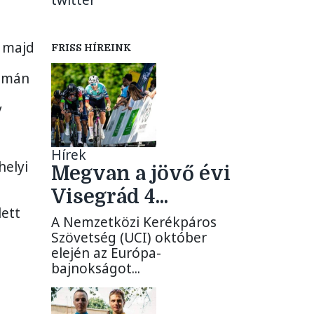
twitter
, majd
FRISS HÍREINK
yomán
y
Hírek
helyi
Megvan a jövő évi
Visegrád 4...
lett
A Nemzetközi Kerékpáros
Szövetség (UCI) október
elején az Európa-
bajnokságot...