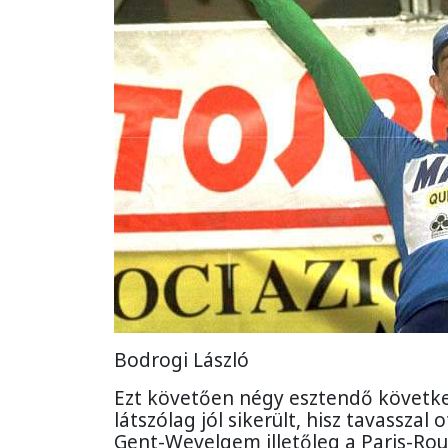
Bodrogi László
Ezt követően négy esztendő következe
látszólag jól sikerült, hisz tavassza
Gent-Wevelgem illetőleg a Paris-Roub