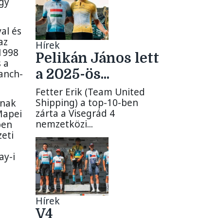
ogy
al és
az
Hírek
1998
Pelikán János lett
 a
a 2025-ös...
ranch-
Fetter Erik (Team United
Shipping) a top-10-ben
tnak
zárta a Visegrád 4
 Mapei
nemzetközi...
ben
eti
ay-i
Hírek
V4