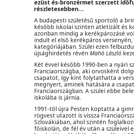
ezüst és-bronzérmet szerzett időf
részletesebben…
A budapesti születésű sportoló a br
később iskolai szinten atletizált é
azonban mindig a kerékpározásé volt
indult el első kerékpáros versenyén,
kategóriájában. Szülei ezen felbuzdu
újsághirdetés révén
Mahó László
keze
Két évvel később 1990-ben a nyári s
Franciaországba, aki orvosként dolgo
csapatot, így kint folytathatta a ve
megnyert, aminek hatására a csapa
Franciaországban. A szülei ebbe bele
iskolába is járnia.
1991-től újra Pesten koptatta a gi
rögvest utazott is vissza Franciaors
Szlovákiában, ahol szintén foglalkoz
főiskolán, de fél év után a szüleive