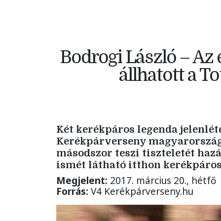
Bodrogi László – Az 
állhatott a 
Két kerékpáros legenda jelenlété
Kerékpárverseny magyarország
másodszor teszi tiszteletét haz
ismét látható itthon kerékpáro
Megjelent:
2017. március 20., hétfő
Forrás:
V4 Kerékpárverseny.hu