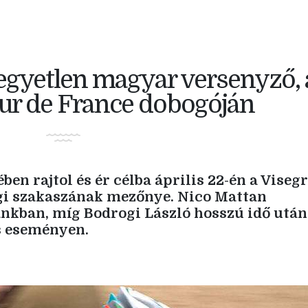
egyetlen magyar versenyző, 
Tour de France dobogóján
ben rajtol és ér célba április 22-én a Viseg
i szakaszának mezőnye. Nico Mattan
ánkban, míg Bodrogi László hosszú idő után
s eseményen.