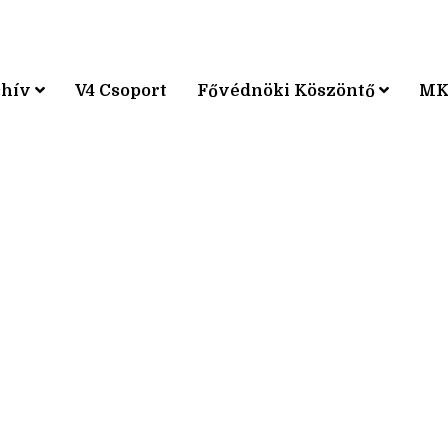
chív
V4 Csoport
Fővédnöki Köszöntő
MK
KPÁRVERSENY
KPÁRVERSENY
KPÁRVERSENY
KPÁRVERSENY
KPÁRVERSENY
KPÁRVERSENY
KPÁRVERSENY
KPÁRVERSENY
KPÁRVERSENY