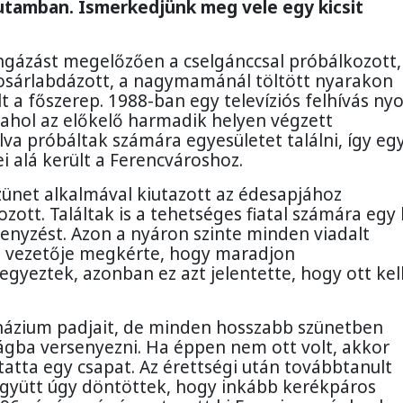
utamban. Ismerkedjünk meg vele egy kicsit
ingázást megelőzően a cselgánccsal próbálkozott
s kosárlabdázott, a nagymamánál töltött nyarakon
 a főszerep. 1988-ban egy televíziós felhívás n
 ahol az előkelő harmadik helyen végzett
lva próbáltak számára egyesületet találni, így eg
i alá került a Ferencvároshoz.
zünet alkalmával kiutazott az édesapjához
zott. Találtak is a tehetséges fiatal számára egy 
rsenyzést. Azon a nyáron szinte minden viadalt
t vezetője megkérte, hogy maradjon
egyeztek, azonban ez azt jelentette, hogy ott kel
mnázium padjait, de minden hosszabb szünetben
zágba versenyezni. Ha éppen nem ott volt, akkor
tatta egy csapat. Az érettségi után továbbtanult
l együtt úgy döntöttek, hogy inkább kerékpáros