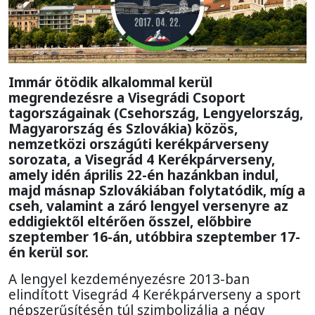
Immár ötödik alkalommal kerül
megrendezésre a Visegrádi Csoport
tagországainak (Csehország, Lengyelország,
Magyarország és Szlovákia) közös,
nemzetközi országúti kerékpárverseny
sorozata, a Visegrád 4 Kerékpárverseny,
amely idén április 22-én hazánkban indul,
majd másnap Szlovákiában folytatódik, míg a
cseh, valamint a záró lengyel versenyre az
eddigiektől eltérően ősszel, előbbire
szeptember 16-án, utóbbira szeptember 17-
én kerül sor.
A lengyel kezdeményezésre 2013-ban
elindított Visegrád 4 Kerékpárverseny a sport
népszerűsítésén túl szimbolizálja a négy