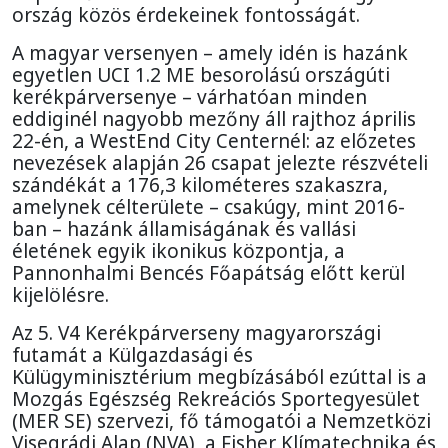
ország közös érdekeinek fontosságát.
A magyar versenyen – amely idén is hazánk
egyetlen UCI 1.2 ME besorolású országúti
kerékpárversenye – várhatóan minden
eddiginél nagyobb mezőny áll rajthoz április
22-én, a WestEnd City Centernél: az előzetes
nevezések alapján 26 csapat jelezte részvételi
szándékát a 176,3 kilométeres szakaszra,
amelynek célterülete – csakúgy, mint 2016-
ban – hazánk államiságának és vallási
életének egyik ikonikus központja, a
Pannonhalmi Bencés Főapátság előtt kerül
kijelölésre.
Az 5. V4 Kerékpárverseny magyarországi
futamát a Külgazdasági és
Külügyminisztérium megbízásából ezúttal is a
Mozgás Egészség Rekreációs Sportegyesület
(MER SE) szervezi, fő támogatói a Nemzetközi
Visegrádi Alap (NVA), a Fisher Klímatechnika és