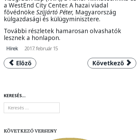
a WestEnd City Center. A hazai viadal
fővédnöke
Szijjártó Péter,
Magyarország
külgazdasági és külügyminisztere.
További részletek hamarosan olvashatók
lesznek a honlapon.
Hírek
2017. február 15
Előző cikk: Minden eddiginél nagyobb mezőn
Következő cikk
Előző
Következő
KERESÉS...
KÖVETKEZŐ VERSENY