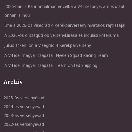
2026-ban is Pannonhalmán ér célba a V4 mezőnye, ám ezúttal
onnan is indul
Íme a 2026-os Visegrád 4 Kerékpárverseny hivatalos rajtlistája!
A 2026-os országúti ob versenykiírása és indulási kritériumai
Július 11-én jön a Visegrád 4 Kerékpárverseny
A V4 idei magyar csapatai: Nyélen Squad Racing Team
A V4 idei magyar csapatai: Team United Shipping
Archív
2025-ös versenyévad
2024-es versenyévad
2023-as versenyévad
2022-es versenyévad