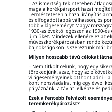
– Az ismertség tekintetében átlag
maga a kerékpársport hazai megítél
Természetesen a hazai irányítás arr
és elfogadottabbá válhasson, és po
több világeseményt Magyarországra h
1930-as évektől egészen az 1990-es 
újra őket. Mindezek ellenére ez az e
művészkerékpározásban rendelkezünk
bajnokságokon is szereztünk már b
Milyen hosszabb távú célokat látn
– Nem titkolt célunk, hogy egy siker
törekedjünk, azaz, hogy az elkövetk
világeseményeinek otthont adni – a 
kontinensviadalra, míg egy évvel k
pályáznánk, a távlati elképzelés ped
Ezek a fentebb felvázolt eseménye
teremkerékpározást?