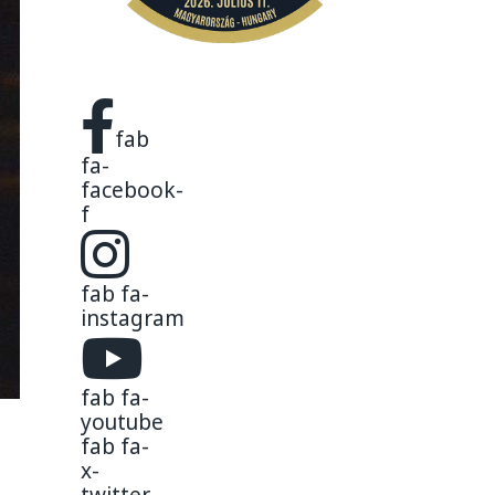
fab
fa-
facebook-
f
fab fa-
instagram
fab fa-
youtube
fab fa-
x-