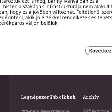
tároztuk ezt is meg, bár nyilvánvalóan ez a
 hiszen a szakágak infrastruktúrája nem alakult 
an, hogy ez a jövőben változhat. Feltétlenül sze
gérinteni, akik jó érzékkel rendelkezek és tehet
erékpáros váljon belőlük.
Series legjobbja már a Milánó-Sanremón is kipró
Következő
Következ
Legnépszerűbb cikkek
Archív
2025-ös versenyé
2026-ban is Pannonhalmán ér