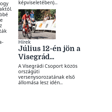
képviseletében)...
hogy
któl.
űbbé
re
z
ták
a-
Hírek
Július 12-én jön a
Visegrád...
A Visegrádi Csoport közös
országúti
versenysorozatának első
állomása lesz idén...