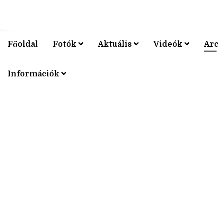
Főoldal
Fotók
Aktuális
Videók
Ar
V4 KERÉ
Információk
V4 KERÉ
V4 KERÉ
V4 KERÉ
V4 KERÉ
V4 KERÉ
V4 KERÉ
V4 KERÉ
V4 KERÉ