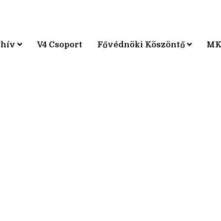
chív
V4 Csoport
Fővédnöki Köszöntő
MK
KPÁRVERSENY
KPÁRVERSENY
KPÁRVERSENY
KPÁRVERSENY
KPÁRVERSENY
KPÁRVERSENY
KPÁRVERSENY
KPÁRVERSENY
KPÁRVERSENY