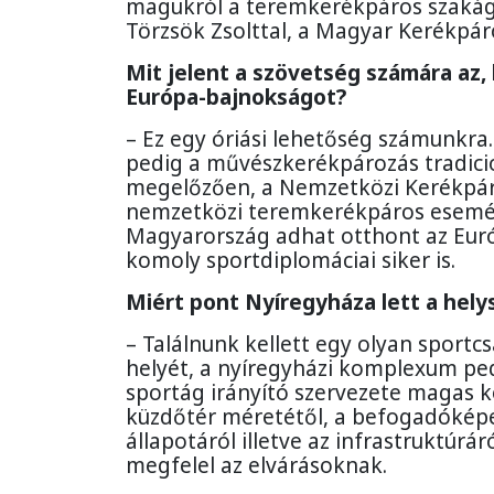
magukról a teremkerékpáros szakágak
Törzsök Zsolttal, a Magyar Kerékpár
Mit jelent a szövetség számára az
Európa-bajnokságot?
– Ez egy óriási lehetőség számunkra
pedig a művészkerékpározás tradicio
megelőzően, a Nemzetközi Kerékpáro
nemzetközi teremkerékpáros esemén
Magyarország adhat otthont az Eu
komoly sportdiplomáciai siker is.
Miért pont Nyíregyháza lett a hely
– Találnunk kellett egy olyan sportc
helyét, a nyíregyházi komplexum pe
sportág irányító szervezete magas k
küzdőtér méretétől, a befogadóképe
állapotáról illetve az infrastruktúr
megfelel az elvárásoknak.