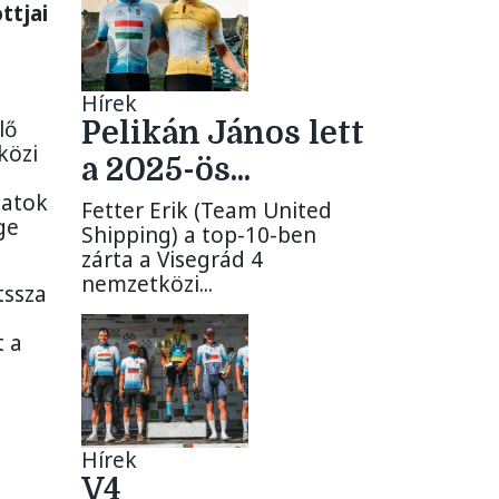
ttjai
Hírek
lő
Pelikán János lett
közi
a 2025-ös...
datok
Fetter Erik (Team United
ge
Shipping) a top-10-ben
zárta a Visegrád 4
nemzetközi...
tssza
t a
Hírek
V4