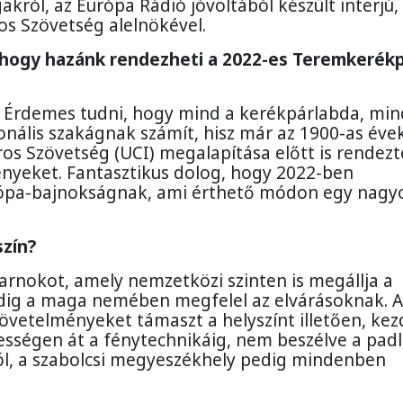
ról, az Európa Rádió jóvoltából készült interjú,
os Szövetség alelnökével.
, hogy hazánk rendezheti a 2022-es Teremkerék
. Érdemes tudni, hogy mind a kerékpárlabda, min
nális szakágnak számít, hisz már az 1900-as éve
s Szövetség (UCI) megalapítása előtt is rendezt
yeket. Fantasztikus dolog, hogy 2022-ben
rópa-bajnokságnak, ami érthető módon egy nagy
szín?
sarnokot, amely nemzetközi szinten is megállja a
dig a maga nemében megfelel az elvárásoknak. A
övetelményeket támaszt a helyszínt illetően, kez
sségen át a fénytechnikáig, nem beszélve a pad
áról, a szabolcsi megyeszékhely pedig mindenben