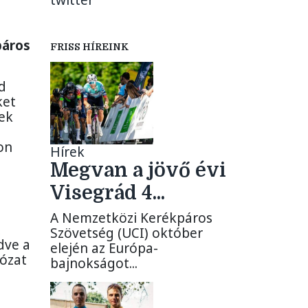
twitter
páros
FRISS HÍREINK
d
ket
ek
on
Hírek
Megvan a jövő évi
Visegrád 4...
A Nemzetközi Kerékpáros
Szövetség (UCI) október
dve a
elején az Európa-
lózat
bajnokságot...