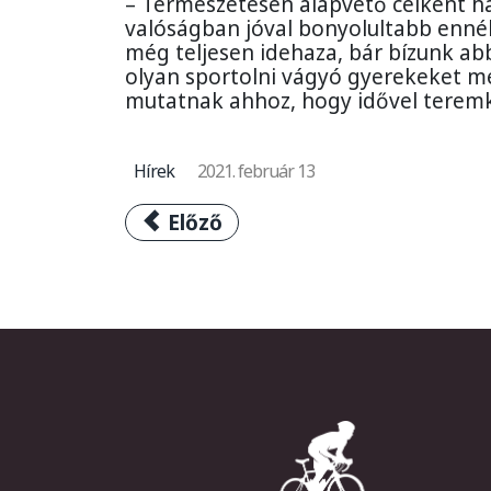
– Természetesen alapvető célként ha
valóságban jóval bonyolultabb ennél,
még teljesen idehaza, bár bízunk abb
olyan sportolni vágyó gyerekeket me
mutatnak ahhoz, hogy idővel teremk
Hírek
2021. február 13
Előző cikk: A 2018-as V4 Special 
Előző