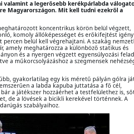
 valamint a legerősebb kerékpárlabda válogato
 Magyarországon. Mit kell tudni ezekről a
eghatározott koncentrikus körön belül végzett,
nló, komoly állóképességet és erőkifejtést igény
 percen belül kell végrehajtani. A szakág nemzet
r, amely meghatározza a különböző statikus és
ányon és a nyergen végzett egyensúlyozási fela
letve a műkorcsolyázáshoz a szegmensek nehézsé
bb, gyakorlatilag egy kis méretű pályán gólra já
elemszerűen a labda kapuba juttatása a fő cél,
bár a játékszer hozzáérhet a testfelülethez is, ső
t, de a lövések a bicikli kerekével történnek. A
darúgás szabályaihoz.