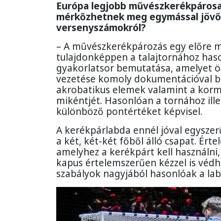
Európa legjobb művészkerékpárosai
mérkőzhetnek meg egymással jövőre
versenyszámokról?
– A művészkerékpározás egy előre m
tulajdonképpen a talajtornához haso
gyakorlatsor bemutatása, amelyet öt
vezetése komoly dokumentációval bí
akrobatikus elemek valamint a korm
mikéntjét. Hasonlóan a tornához il
különböző pontértéket képvisel.
A kerékpárlabda ennél jóval egyszerű
a két, két-két főből álló csapat. Ért
amelyhez a kerékpárt kell használni, 
kapus értelemszerűen kézzel is védhe
szabályok nagyjából hasonlóak a lab