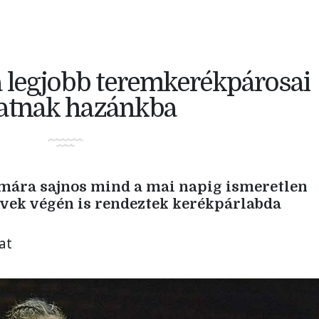
 legjobb teremkerékpárosai
gatnak hazánkba
mára sajnos mind a mai napig ismeretlen
évek végén is rendeztek kerékpárlabda
at