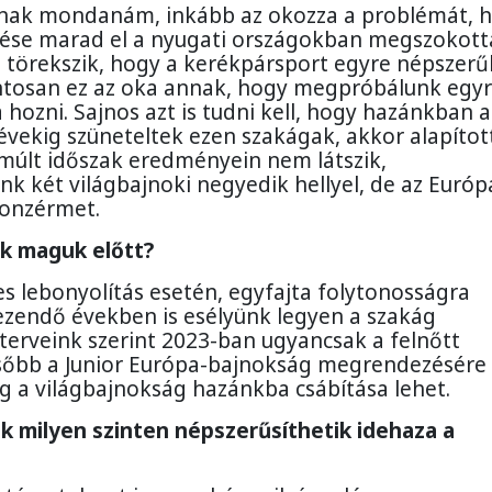
osnak mondanám, inkább az okozza a problémát, 
ése marad el a nyugati országokban megszokotta
a törekszik, hogy a kerékpársport egyre népszer
ntosan ez az oka annak, hogy megpróbálunk egy
ozni. Sajnos azt is tudni kell, hogy hazánkban a
évekig szüneteltek ezen szakágak, akkor alapítot
lmúlt időszak eredményein nem látszik,
 két világbajnoki negyedik hellyel, de az Európ
ronzérmet.
ak maguk előtt?
es lebonyolítás esetén, egyfajta folytonosságra
ezendő években is esélyünk legyen a szakág
terveink szerint 2023-ban ugyancsak a felnőtt
ésőbb a Junior Európa-bajnokság megrendezésére
ig a világbajnokság hazánkba csábítása lehet.
k milyen szinten népszerűsíthetik idehaza a