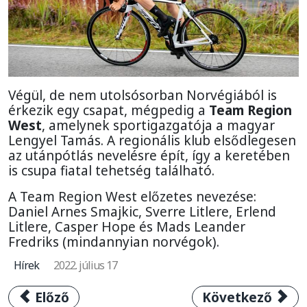
Végül, de nem utolsósorban Norvégiából is
érkezik egy csapat, mégpedig a
Team Region
West
, amelynek sportigazgatója a magyar
Lengyel Tamás. A regionális klub elsődlegesen
az utánpótlás nevelésre épít, így a keretében
is csupa fiatal tehetség található.
A Team Region West előzetes nevezése:
Daniel Arnes Smajkic, Sverre Litlere, Erlend
Litlere, Casper Hope és Mads Leander
Fredriks (mindannyian norvégok).
Hírek
2022. július 17
Előző cikk: Az idei V4 Kerékpárverseny csapa
Következő cikk:
Előző
Következő