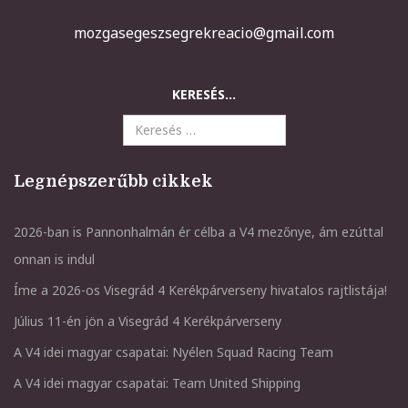
mozgasegeszsegrekreacio@gmail.com
KERESÉS...
Legnépszerűbb cikkek
2026-ban is Pannonhalmán ér célba a V4 mezőnye, ám ezúttal
onnan is indul
Íme a 2026-os Visegrád 4 Kerékpárverseny hivatalos rajtlistája!
Július 11-én jön a Visegrád 4 Kerékpárverseny
A V4 idei magyar csapatai: Nyélen Squad Racing Team
A V4 idei magyar csapatai: Team United Shipping