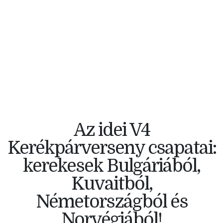
V4 KERÉKPÁRVERSENY
Az idei V4
Kerékpárverseny csapatai:
kerekesek Bulgáriából,
Kuvaitból,
Németországból és
Norvégiából!