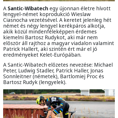
A
Santic-Wibatech
egy újonnan életre hívott
lengyel-német koprodukció Wieslaw
Ciasnocha vezetésével. A keretet jelenleg hét
német és négy lengyel kerékpáros alkotja,
akik közül mindenféleképpen érdemes
kiemelni Bartosz Rudykot, aki már nem
először áll rajthoz a magyar viadalon valamint
Patrick Hallert, aki szintén ért már el jó
eredményeket Kelet-Európában.
A Santic-Wibatech előzetes nevezése: Michael
Peter, Ludwig Stadler, Patrick Haller, Jonas
Sonnleitner (németek), Bartlomiej Proc és
Bartosz Rudyk (lengyelek).