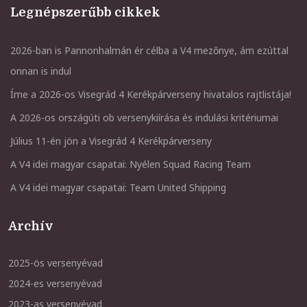
Legnépszerűbb cikkek
2026-ban is Pannonhalmán ér célba a V4 mezőnye, ám ezúttal
onnan is indul
Íme a 2026-os Visegrád 4 Kerékpárverseny hivatalos rajtlistája!
A 2026-os országúti ob versenykiírása és indulási kritériumai
Július 11-én jön a Visegrád 4 Kerékpárverseny
A V4 idei magyar csapatai: Nyélen Squad Racing Team
A V4 idei magyar csapatai: Team United Shipping
Archív
2025-ös versenyévad
2024-es versenyévad
2023-as versenyévad