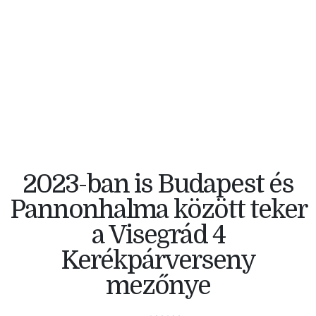
V4 KERÉKPÁRVERSENY
2023-ban is Budapest és
Pannonhalma között teker
a Visegrád 4
Kerékpárverseny
mezőnye