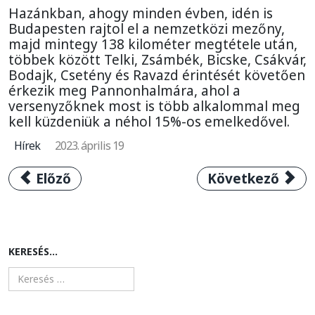
Hazánkban, ahogy minden évben, idén is
Budapesten rajtol el a nemzetközi mezőny,
majd mintegy 138 kilométer megtétele után,
többek között Telki, Zsámbék, Bicske, Csákvár,
Bodajk, Csetény és Ravazd érintését követően
érkezik meg Pannonhalmára, ahol a
versenyzőknek most is több alkalommal meg
kell küzdeniük a néhol 15%-os emelkedővel.
Hírek
2023. április 19
Előző cikk: A hegyikerékpározásban találta
Következő cikk:
Előző
Következő
KERESÉS...