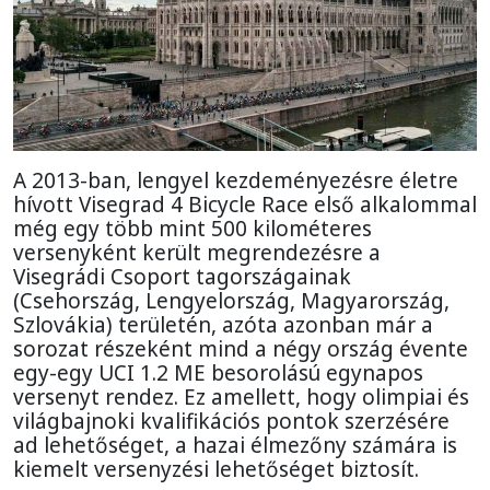
A 2013-ban, lengyel kezdeményezésre életre
hívott Visegrad 4 Bicycle Race első alkalommal
még egy több mint 500 kilométeres
versenyként került megrendezésre a
Visegrádi Csoport tagországainak
(Csehország, Lengyelország, Magyarország,
Szlovákia) területén, azóta azonban már a
sorozat részeként mind a négy ország évente
egy-egy UCI 1.2 ME besorolású egynapos
versenyt rendez. Ez amellett, hogy olimpiai és
világbajnoki kvalifikációs pontok szerzésére
ad lehetőséget, a hazai élmezőny számára is
kiemelt versenyzési lehetőséget biztosít.