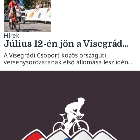
Hírek
Július 12-én jön a Visegrád...
A Visegrádi Csoport közös országúti
versenysorozatának első állomása lesz idén...