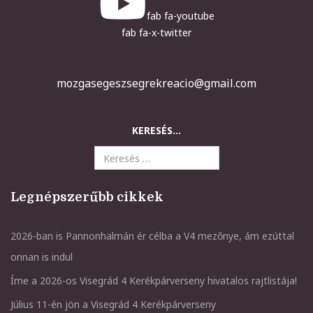
fab fa-youtube
fab fa-x-twitter
mozgasegeszsegrekreacio@gmail.com
KERESÉS...
Legnépszerűbb cikkek
2026-ban is Pannonhalmán ér célba a V4 mezőnye, ám ezúttal
onnan is indul
Íme a 2026-os Visegrád 4 Kerékpárverseny hivatalos rajtlistája!
Július 11-én jön a Visegrád 4 Kerékpárverseny