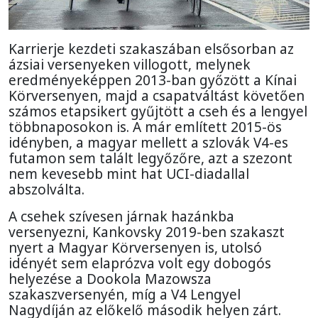
Karrierje kezdeti szakaszában elsősorban az
ázsiai versenyeken villogott, melynek
eredményeképpen 2013-ban győzött a Kínai
Körversenyen, majd a csapatváltást követően
számos etapsikert gyűjtött a cseh és a lengyel
többnaposokon is. A már említett 2015-ös
idényben, a magyar mellett a szlovák V4-es
futamon sem talált legyőzőre, azt a szezont
nem kevesebb mint hat UCI-diadallal
abszolválta.
A csehek szívesen járnak hazánkba
versenyezni, Kankovsky 2019-ben szakaszt
nyert a Magyar Körversenyen is, utolsó
idényét sem elaprózva volt egy dobogós
helyezése a Dookola Mazowsza
szakaszversenyén, míg a V4 Lengyel
Nagydíján az előkelő második helyen zárt.