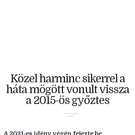
V4 KERÉKPÁRVERSENY
Közel harminc sikerrel a
háta mögött vonult vissza
a 2015-ös győztes
A 2021-es idény végén fejezte be