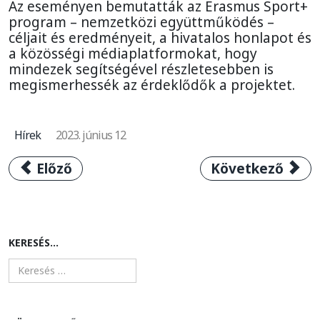
Az eseményen bemutatták az Erasmus Sport+
program – nemzetközi együttműködés –
céljait és eredményeit, a hivatalos honlapot és
a közösségi médiaplatformokat, hogy
mindezek segítségével részletesebben is
megismerhessék az érdeklődők a projektet.
Hírek
2023. június 12
Előző cikk: Tippmix Országúti Országos Bajn
Következő cikk: 
Előző
Következő
KERESÉS...