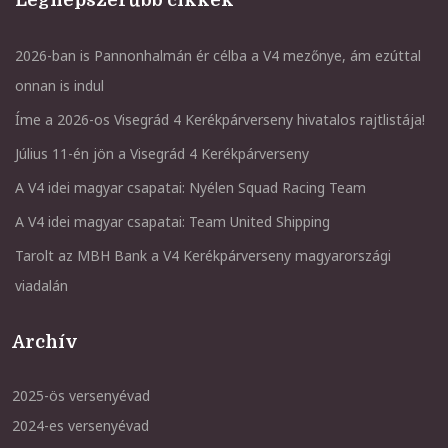
Legnépszerűbb cikkek
2026-ban is Pannonhalmán ér célba a V4 mezőnye, ám ezúttal
onnan is indul
Íme a 2026-os Visegrád 4 Kerékpárverseny hivatalos rajtlistája!
Július 11-én jön a Visegrád 4 Kerékpárverseny
A V4 idei magyar csapatai: Nyélen Squad Racing Team
A V4 idei magyar csapatai: Team United Shipping
Tarolt az MBH Bank a V4 Kerékpárverseny magyarországi
viadalán
Archív
2025-ös versenyévad
2024-es versenyévad