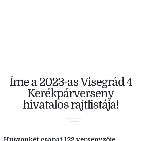
V4 KERÉKPÁRVERSENY
Íme a 2023-as Visegrád 4
Kerékpárverseny
hivatalos rajtlistája!
Huszonkét csapat 122 versenyzője