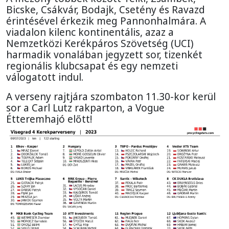
Bicske, Csákvár, Bodajk, Csetény és Ravazd
érintésével érkezik meg Pannonhalmára. A
viadalon kilenc kontinentális, azaz a
Nemzetközi Kerékpáros Szövetség (UCI)
harmadik vonalában jegyzett sor, tizenkét
regionális klubcsapat és egy nemzeti
válogatott indul.
A verseny rajtjára szombaton 11.30-kor kerül
sor a Carl Lutz rakparton, a Vogue
Étteremhajó előtt!