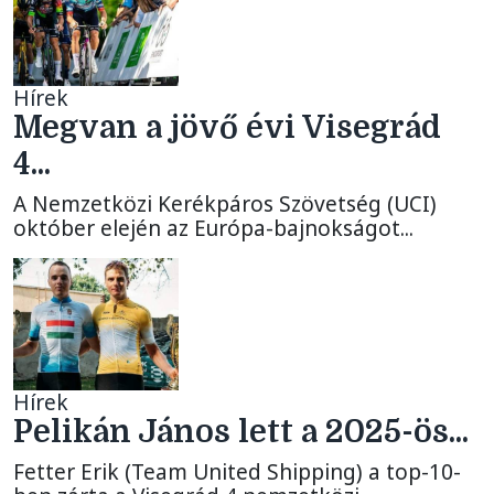
Hírek
Megvan a jövő évi Visegrád
4...
A Nemzetközi Kerékpáros Szövetség (UCI)
október elején az Európa-bajnokságot...
Hírek
Pelikán János lett a 2025-ös...
Fetter Erik (Team United Shipping) a top-10-