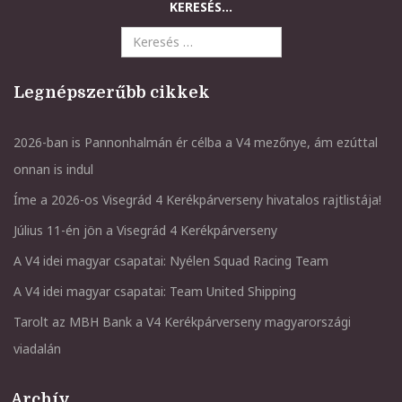
KERESÉS...
Legnépszerűbb cikkek
2026-ban is Pannonhalmán ér célba a V4 mezőnye, ám ezúttal
onnan is indul
Íme a 2026-os Visegrád 4 Kerékpárverseny hivatalos rajtlistája!
Július 11-én jön a Visegrád 4 Kerékpárverseny
A V4 idei magyar csapatai: Nyélen Squad Racing Team
A V4 idei magyar csapatai: Team United Shipping
Tarolt az MBH Bank a V4 Kerékpárverseny magyarországi
viadalán
Archív