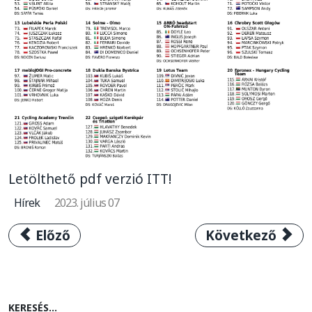
Letölthető pdf verzió ITT!
Hírek
2023. július 07
Előző cikk: Visegrád 4 Kerékpárverseny 2023
Következő cikk: 
Előző
Következő
KERESÉS...