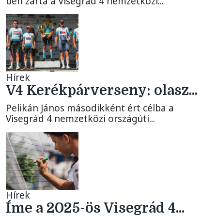
ben zárta a Visegrád 4 nemzetközi...
Hírek
V4 Kerékpárverseny: olasz...
Pelikán János másodikként ért célba a
Visegrád 4 nemzetközi országúti...
Hírek
Íme a 2025-ös Visegrád 4...