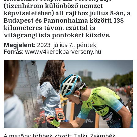
(tizenhárom különböző nemzet
képviseletében) áll rajthoz július 8-án, a
Budapest és Pannonhalma közötti 138
kilométeres távon, ezúttal is
világranglista pontokért küzdve.
Megjelent:
2023. július 7., péntek
Forrás:
www.v4kerekparverseny.hu
A mezőny többek között Telki, Zsámbék,