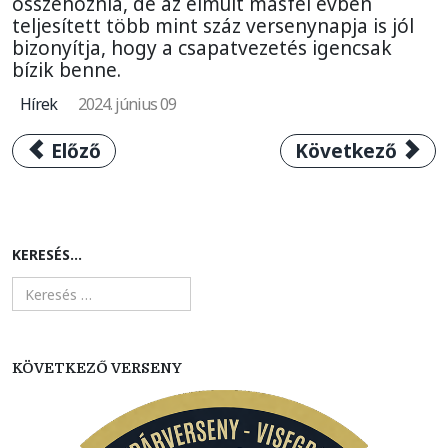
összehoznia, de az elmúlt másfél évben
teljesített több mint száz versenynapja is jól
bizonyítja, hogy a csapatvezetés igencsak
bízik benne.
Hírek
2024. június 09
Előző cikk: Idén is Pannonhalmán lesz az o
Következő cikk:
Előző
Következő
KERESÉS...
KÖVETKEZŐ VERSENY