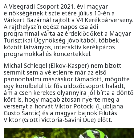
A Visegrádi Csoport 2021. évi magyar
elnökségének tiszteletére július 10-én a
Várkert Bazárnál rajtolt a V4 Kerékpárverseny.
A rajthelyszín egész napos családi
programmal várta az érdeklődőket a Magyar
Turisztikai Ügynökség jóvoltából, többek
között látványos, interaktív kerékpáros
programokkal és koncertekkel.
Michal Schlegel (Elkov-Kasper) nem bízott
semmit sem a véletlenre már az első
pannonhalmi mászáskor támadott, mögötte
egy körülbelül tíz fős üldözőcsoport haladt,
ám a cseh kerekes olyannyira jól bírta a döntő
kört is, hogy magabiztosan nyerte meg a
versenyt a horvát Viktor Potocki (Ljubljana
Gusto Santic) és a magyar bajnok Filutás
Viktor (Giotti Victoria-Savini Due) előtt.