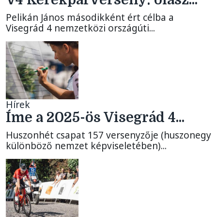
V4 Kerékpárverseny: olasz...
Pelikán János másodikként ért célba a
Visegrád 4 nemzetközi országúti...
Hírek
Íme a 2025-ös Visegrád 4...
Huszonhét csapat 157 versenyzője (huszonegy
különböző nemzet képviseletében)...