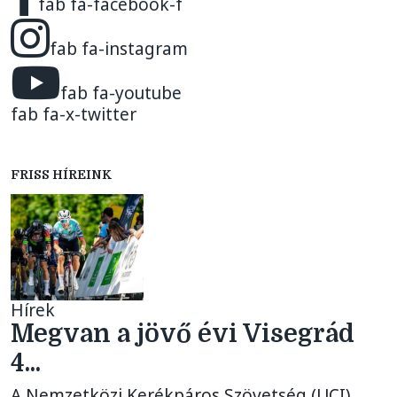
fab fa-facebook-f
fab fa-instagram
fab fa-youtube
fab fa-x-twitter
FRISS HÍREINK
Hírek
Megvan a jövő évi Visegrád
4...
A Nemzetközi Kerékpáros Szövetség (UCI)