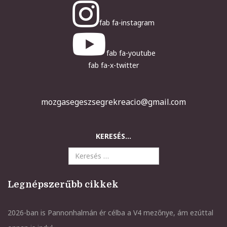
fab fa-instagram
fab fa-youtube
fab fa-x-twitter
mozgasegeszsegrekreacio@gmail.com
KERESÉS...
Legnépszerűbb cikkek
2026-ban is Pannonhalmán ér célba a V4 mezőnye, ám ezúttal