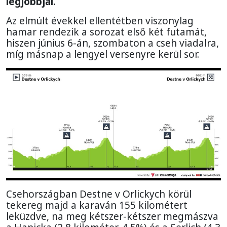
legjobbjai.
Az elmúlt évekkel ellentétben viszonylag
hamar rendezik a sorozat első két futamát,
hiszen június 6-án, szombaton a cseh viadalra,
míg másnap a lengyel versenyre kerül sor.
Csehországban Destne v Orlickych körül
tekereg majd a karaván 155 kilométert
leküzdve, na meg kétszer-kétszer megmászva