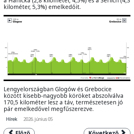
a Hanicka (2,8 kilométer, 4,5%) és a Serlich (4,3
kilométer, 5,3%) emelkedőit.
Lengyelországban Glogów és Grebocice
között kisebb-nagyobb köröket abszolválva
170,5 kilométer lesz a táv, természetesen jó
pár emelkedővel megfűszerezve.
Hírek
2026. június 05
Előző cikk: Lengyel siker a cseh nyitányon, 
Következő cikk: 
Előző
Következő