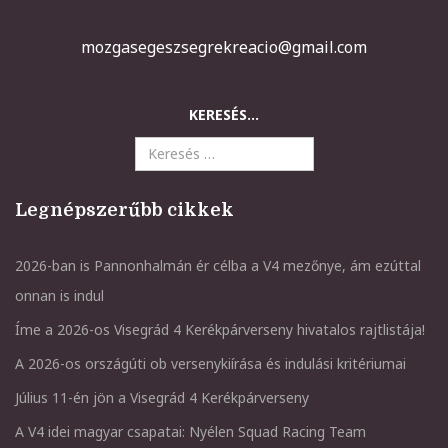
mozgasegeszsegrekreacio@gmail.com
KERESÉS...
Legnépszerűbb cikkek
2026-ban is Pannonhalmán ér célba a V4 mezőnye, ám ezúttal
onnan is indul
Íme a 2026-os Visegrád 4 Kerékpárverseny hivatalos rajtlistája!
A 2026-os országúti ob versenykiírása és indulási kritériumai
Július 11-én jön a Visegrád 4 Kerékpárverseny
A V4 idei magyar csapatai: Nyélen Squad Racing Team