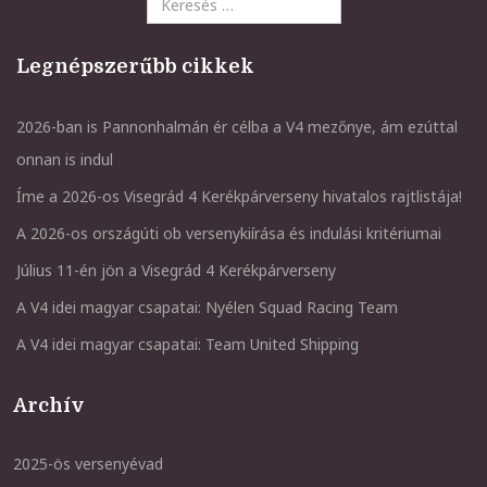
Legnépszerűbb cikkek
2026-ban is Pannonhalmán ér célba a V4 mezőnye, ám ezúttal
onnan is indul
Íme a 2026-os Visegrád 4 Kerékpárverseny hivatalos rajtlistája!
A 2026-os országúti ob versenykiírása és indulási kritériumai
Július 11-én jön a Visegrád 4 Kerékpárverseny
A V4 idei magyar csapatai: Nyélen Squad Racing Team
A V4 idei magyar csapatai: Team United Shipping
Archív
2025-ös versenyévad