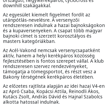
országúti, hegyikerékpáros, cyclocross és
downhill szakágakkal.
Az egyesület kiemelt figyelmet fordít az
utánpótlás-nevelésre. A versenyzői
rendszeresen indulnak a hazai bajnokságokon
és a kupaversenyeken. A csapat több magyar
bajnoki címet is szerzett korosztályos és
masters kategóriákban.
Az Acél-Vakond nemcsak versenycsapatként
aktív, hanem a helyi kerékpáros közösség
fejlesztésében is fontos szerepet vállal. A klub
rendszeresen szervez rendezvényeket,
támogatja a tömegsportot, és részt vesz a
Bakony térségének kerékpáros életében.
Az előzetes rajtlista alapján az idei hazai V4-en
az Apró Csaba, Kopácsi Attila, Reinodli Ákos,
Kutács Zsolt, András Dávid és Hajnal Szabolcs
alkotta hatossal indulnak.