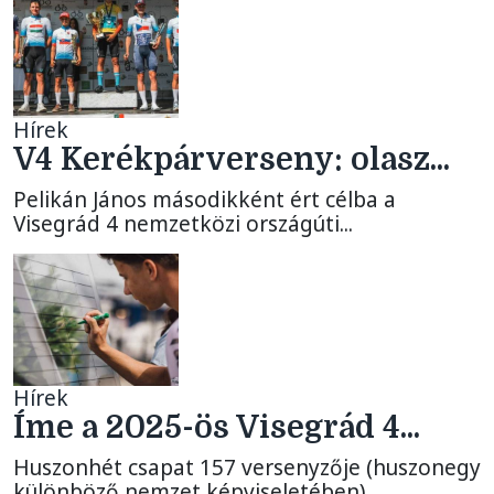
Hírek
V4 Kerékpárverseny: olasz...
Pelikán János másodikként ért célba a
Visegrád 4 nemzetközi országúti...
Hírek
Íme a 2025-ös Visegrád 4...
Huszonhét csapat 157 versenyzője (huszonegy
különböző nemzet képviseletében)...