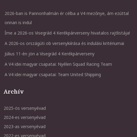
2026-ban is Pannonhalmán ér célba a V4 mezőnye, ám ezúttal
onnan is indul
Íme a 2026-os Visegrád 4 Kerékpárverseny hivatalos rajtlistája!
A 2026-os országúti ob versenykiírása és indulási kritériumai
Július 11-én jön a Visegrád 4 Kerékpárverseny
A V4 idei magyar csapatai: Nyélen Squad Racing Team
A V4 idei magyar csapatai: Team United Shipping
Archív
2025-ös versenyévad
2024-es versenyévad
2023-as versenyévad
2022-es versenyévad