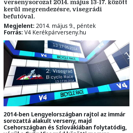
versenysorozat 2014. május 13-17. között
kerül megrendezésre, visegrádi
befutóval.
Megjelent:
2014. május 9., péntek
Forrás:
V4 Kerékpárverseny.hu
2014-ben Lengyelországban rajtol az immár
sorozattá alakult verseny, majd
Csehországban és Szlovákiában folytatódig,