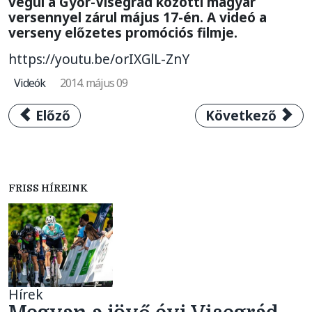
végül a Győr-Visegrád közötti magyar
versennyel zárul május 17-én. A videó a
verseny előzetes promóciós filmje.
https://youtu.be/orIXGlL-ZnY
Videók
2014. május 09
Előző cikk: Beszámoló a 2. V4 Kerékpárvers
Következő cikk:
Előző
Következő
FRISS HÍREINK
Hírek