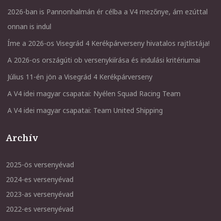
2026-ban is Pannonhalmán ér célba a V4 mezőnye, ám ezúttal
onnan is indul
Íme a 2026-os Visegrád 4 Kerékpárverseny hivatalos rajtlistája!
A 2026-os országúti ob versenykiírása és indulási kritériumai
Július 11-én jön a Visegrád 4 Kerékpárverseny
A V4 idei magyar csapatai: Nyélen Squad Racing Team
A V4 idei magyar csapatai: Team United Shipping
Archív
2025-ös versenyévad
2024-es versenyévad
2023-as versenyévad
2022-es versenyévad