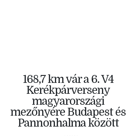
V4 KERÉKPÁRVERSENY
168,7 km vár a 6. V4
Kerékpárverseny
magyarországi
mezőnyére Budapest és
Pannonhalma között