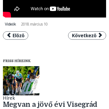
Videók
2018. március 10
Előző cikk: Visegrad 4 Special Series: 157
Következő cikk:
Előző
Következő
FRISS HÍREINK
Hírek
Megvan a jövő évi Visegrád