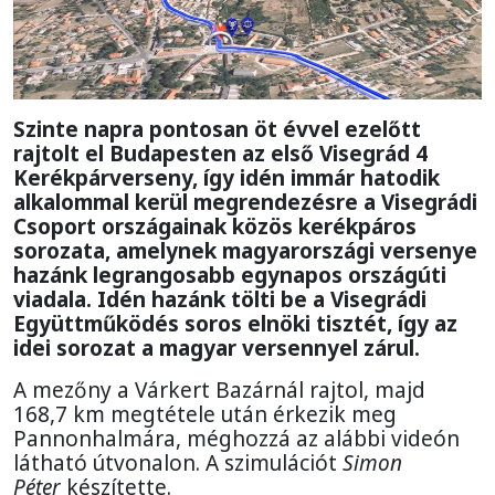
Szinte napra pontosan öt évvel ezelőtt
rajtolt el Budapesten az első Visegrád 4
Kerékpárverseny, így idén immár hatodik
alkalommal kerül megrendezésre a Visegrádi
Csoport országainak közös kerékpáros
sorozata, amelynek magyarországi versenye
hazánk legrangosabb egynapos országúti
viadala. Idén hazánk tölti be a Visegrádi
Együttműködés soros elnöki tisztét, így az
idei sorozat a magyar versennyel zárul.
A mezőny a Várkert Bazárnál rajtol, majd
168,7 km megtétele után érkezik meg
Pannonhalmára, méghozzá az alábbi videón
látható útvonalon. A szimulációt
Simon
Péter
készítette.