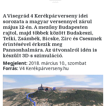
A Visegrád 4 Kerékpárverseny idei
sorozata a magyar versennyel zárul
május 12-én. A mezőny Budapesten
rajtol, majd többek között Budakeszi,
Telki, Zsámbék, Bicske, Zirc és Csesznek
érintésével érkezik meg
Pannonhalmára. Az útvonalról idén is
készült 3D-s szimuláció.
Megjelent:
2018. március 10., szombat
Forrás:
V4 Kerékpárverseny.hu