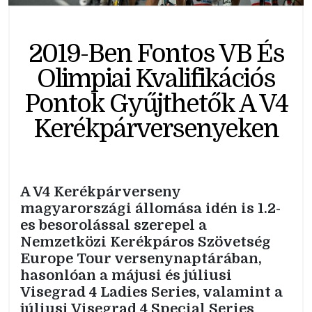
2019-Ben Fontos VB És
Olimpiai Kvalifikációs
Pontok Gyűjthetők A V4
Kerékpárversenyeken
A V4 Kerékpárverseny
magyarországi állomása idén is 1.2-
es besorolással szerepel a
Nemzetközi Kerékpáros Szövetség
Europe Tour versenynaptárában,
hasonlóan a májusi és júliusi
Visegrad 4 Ladies Series, valamint a
júliusi Visegrad 4 Special Series