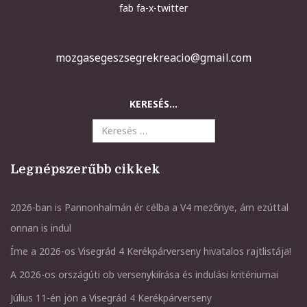
fab fa-x-twitter
mozgasegeszsegrekreacio@gmail.com
KERESÉS...
Legnépszerűbb cikkek
2026-ban is Pannonhalmán ér célba a V4 mezőnye, ám ezúttal
onnan is indul
Íme a 2026-os Visegrád 4 Kerékpárverseny hivatalos rajtlistája!
A 2026-os országúti ob versenykiírása és indulási kritériumai
Július 11-én jön a Visegrád 4 Kerékpárverseny