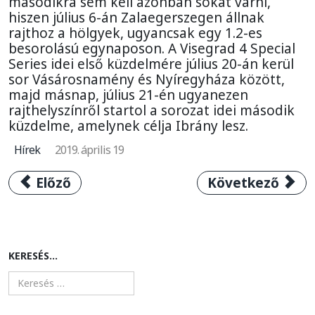
másodikra sem kell azonban sokat várni,
hiszen július 6-án Zalaegerszegen állnak
rajthoz a hölgyek, ugyancsak egy 1.2-es
besorolású egynaposon. A Visegrad 4 Special
Series idei első küzdelmére július 20-án kerül
sor Vásárosnamény és Nyíregyháza között,
majd másnap, július 21-én ugyanezen
rajthelyszínről startol a sorozat idei második
küzdelme, amelynek célja Ibrány lesz.
Hírek
2019. április 19
Előző cikk: Paolo Savoldelli: a kerékpársport
Következő cikk: 
Előző
Következő
KERESÉS...