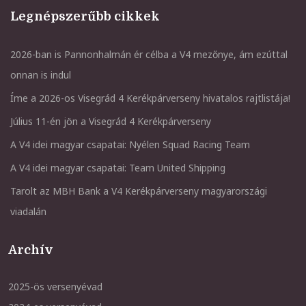
Legnépszerűbb cikkek
2026-ban is Pannonhalmán ér célba a V4 mezőnye, ám ezúttal
onnan is indul
Íme a 2026-os Visegrád 4 Kerékpárverseny hivatalos rajtlistája!
Július 11-én jön a Visegrád 4 Kerékpárverseny
A V4 idei magyar csapatai: Nyélen Squad Racing Team
A V4 idei magyar csapatai: Team United Shipping
Tarolt az MBH Bank a V4 Kerékpárverseny magyarországi
viadalán
Archív
2025-ös versenyévad