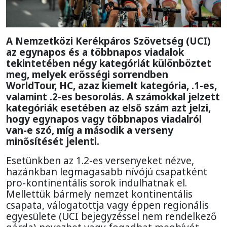
A Nemzetközi Kerékpáros Szövetség (UCI)
az egynapos és a többnapos viadalok
tekintetében négy kategóriát különböztet
meg, melyek erősségi sorrendben
WorldTour, HC, azaz kiemelt kategória, .1-es,
valamint .2-es besorolás. A számokkal jelzett
kategóriák esetében az első szám azt jelzi,
hogy egynapos vagy többnapos viadalról
van-e szó, míg a második a verseny
minősítését jelenti.
Esetünkben az 1.2-es versenyeket nézve,
hazánkban legmagasabb nívójú csapatként
pro-kontinentális sorok indulhatnak el.
Mellettük bármely nemzet kontinentális
csapata, válogatottja vagy éppen regionális
egyesülete (UCI bejegyzéssel nem rendelkező