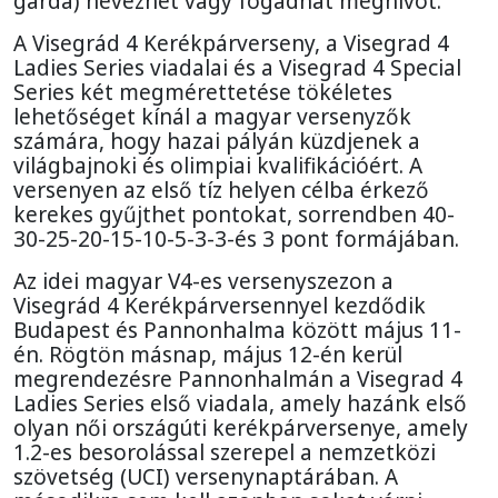
gárda) nevezhet vagy fogadhat meghívót.
A Visegrád 4 Kerékpárverseny, a Visegrad 4
Ladies Series viadalai és a Visegrad 4 Special
Series két megmérettetése tökéletes
lehetőséget kínál a magyar versenyzők
számára, hogy hazai pályán küzdjenek a
világbajnoki és olimpiai kvalifikációért. A
versenyen az első tíz helyen célba érkező
kerekes gyűjthet pontokat, sorrendben 40-
30-25-20-15-10-5-3-3-és 3 pont formájában.
Az idei magyar V4-es versenyszezon a
Visegrád 4 Kerékpárversennyel kezdődik
Budapest és Pannonhalma között május 11-
én. Rögtön másnap, május 12-én kerül
megrendezésre Pannonhalmán a Visegrad 4
Ladies Series első viadala, amely hazánk első
olyan női országúti kerékpárversenye, amely
1.2-es besorolással szerepel a nemzetközi
szövetség (UCI) versenynaptárában. A