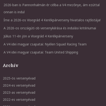
2026-ban is Pannonhalmán ér célba a V4 mezőnye, ám ezúttal
onnan is indul
Íme a 2026-os Visegrád 4 Kerékpárverseny hivatalos rajtlistája!
A 2026-os országúti ob versenykiírása és indulási kritériumai
Július 11-én jön a Visegrád 4 Kerékpárverseny
A V4 idei magyar csapatai: Nyélen Squad Racing Team
A V4 idei magyar csapatai: Team United Shipping
Archív
2025-ös versenyévad
2024-es versenyévad
2023-as versenyévad
2022-es versenyévad