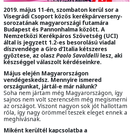
2019. május 11-én, szombaton kerül sor a
Visegrádi Csoport közös kerékpárverseny-
sorozatának magyarországi futamára
Budapest és Pannonhalma között. A
Nemzetközi Kerékpáros Szövetség (UCI)
által is jegyzett 1.2-es besorolású viadal
díszvendége a Giro d’Italia kétszeres
győztese, az olasz
Paolo Savoldelli
lesz, aki
készséggel válaszolt kérdéseinkre.
Május elején Magyarországon
vendégeskedsz. Mennyire ismered
országunkat, jártál-e már nálunk?
Soha nem jártam még Magyarországon, így
sajnos nem volt szerencsém még megismerni
az országot. Viszont nagyon sok jót hallottam
róla, így nagy örömmel teszek eleget ennek a
meghívásnak.
Miként kerültél kapcsolatba a