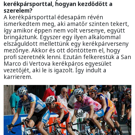
kerékpársporttal, hogyan kezdődött a
szerelem?
A kerékpársporttal édesapám révén
ismerkedtem meg, aki amatőr szinten tekert,
így amikor éppen nem volt versenye, együtt
bringáztunk. Egyszer egy ilyen alkalommal
elszáguldott mellettünk egy kerékpárverseny
mezőnye. Akkor és ott döntöttem el, hogy
profi szeretnék lenni. Ezután felkerestük a San
Marco di Vertova kerékpáros egyesület
vezetőjét, aki le is igazolt. Így indult a
karrierem.