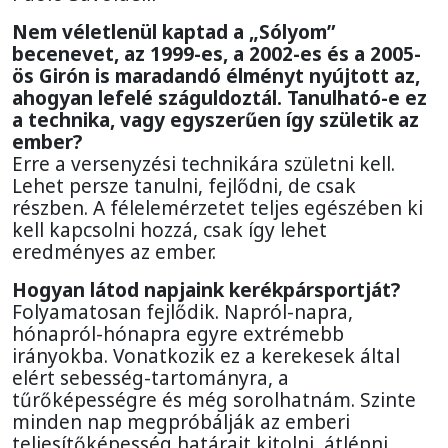
Nem véletlenül kaptad a „Sólyom”
becenevet, az 1999-es, a 2002-es és a 2005-
ös Girón is maradandó élményt nyújtott az,
ahogyan lefelé száguldoztál. Tanulható-e ez
a technika, vagy egyszerűen így születik az
ember?
Erre a versenyzési technikára születni kell.
Lehet persze tanulni, fejlődni, de csak
részben. A félelemérzetet teljes egészében ki
kell kapcsolni hozzá, csak így lehet
eredményes az ember.
Hogyan látod napjaink kerékpársportját?
Folyamatosan fejlődik. Napról-napra,
hónapról-hónapra egyre extrémebb
irányokba. Vonatkozik ez a kerekesek által
elért sebesség-tartományra, a
tűrőképességre és még sorolhatnám. Szinte
minden nap megpróbálják az emberi
teljesítőképesség határait kitolni, átlépni,