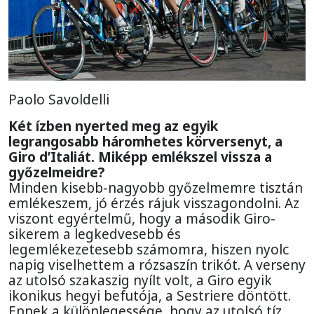
Paolo Savoldelli
Két ízben nyerted meg az egyik
legrangosabb háromhetes körversenyt, a
Giro d’Italiát. Miképp emlékszel vissza a
győzelmeidre?
Minden kisebb-nagyobb győzelmemre tisztán
emlékeszem, jó érzés rájuk visszagondolni. Az
viszont egyértelmű, hogy a második Giro-
sikerem a legkedvesebb és
legemlékezetesebb számomra, hiszen nyolc
napig viselhettem a rózsaszín trikót. A verseny
az utolsó szakaszig nyílt volt, a Giro egyik
ikonikus hegyi befutója, a Sestriere döntött.
Ennek a különlegessége, hogy az utolsó tíz