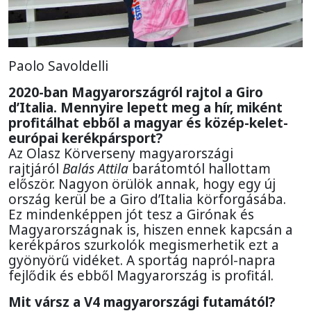
Paolo Savoldelli
2020-ban Magyarországról rajtol a Giro
d’Italia.
M
ennyire lepett meg a hír, miként
profitálhat ebből a magyar és közép-kelet-
európai kerékpársport?
Az Olasz Körverseny magyarországi
rajtjáról
Balás Attila
barátomtól hallottam
először. Nagyon örülök annak, hogy egy új
ország kerül be a Giro d’Italia körforgásába.
Ez mindenképpen jót tesz a Girónak és
Magyarországnak is, hiszen ennek kapcsán a
kerékpáros szurkolók megismerhetik ezt a
gyönyörű vidéket. A sportág napról-napra
fejlődik és ebből Magyarország is profitál.
Mit vársz a V4 magyarországi futamától?