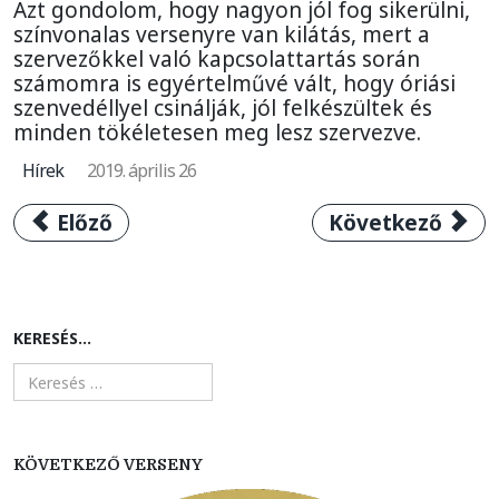
Azt gondolom, hogy nagyon jól fog sikerülni,
színvonalas versenyre van kilátás, mert a
szervezőkkel való kapcsolattartás során
számomra is egyértelművé vált, hogy óriási
szenvedéllyel csinálják, jól felkészültek és
minden tökéletesen meg lesz szervezve.
Hírek
2019. április 26
Előző cikk: A cseh Alois Kankovsky nyerte a 
Következő cikk:
Előző
Következő
KERESÉS...
KÖVETKEZŐ VERSENY