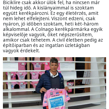
Biciklire csak akkor ülök fel, ha nincsen már
túl hideg idő. A kislányaimmal is szoktam
együtt kerékpározni. Ez egy életérzés, amit
nem lehet elfelejteni. Viszont edzeni, csak
nyáron, jó időben szoktam, heti két-három
alkalommal. A Colnago kerékpármárka egyik
képviselője vagyok, őket népszerűsítem,
amikor csak tehetem. A civil életben pedig az
építőiparban és az ingatlan üzletágban
vagyok érdekelt.