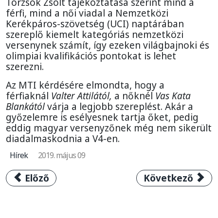
Törzsök Zsolt tájékoztatása szerint mind a
férfi, mind a női viadal a Nemzetközi
Kerékpáros-szövetség (UCI) naptárában
szereplő kiemelt kategóriás nemzetközi
versenynek számít, így ezeken világbajnoki és
olimpiai kvalifikációs pontokat is lehet
szerezni.
Az MTI kérdésére elmondta, hogy a
férfiaknál
Valter Attilától,
a nőknél
Vas Kata
Blankától
várja a legjobb szereplést. Akár a
győzelemre is esélyesnek tartja őket, pedig
eddig magyar versenyzőnek még nem sikerült
diadalmaskodnia a V4-en.
Hírek
2019. május 09
Előző cikk: V4 Kerékpárverseny 2019: Buda
Következő cikk:
Előző
Következő