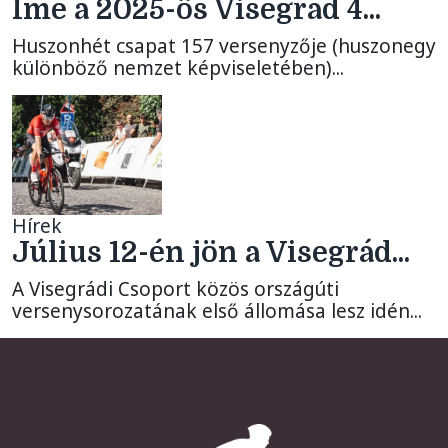
Íme a 2025-ös Visegrád 4...
Huszonhét csapat 157 versenyzője (huszonegy
különböző nemzet képviseletében)...
Hírek
Július 12-én jön a Visegrád...
A Visegrádi Csoport közös országúti
versenysorozatának első állomása lesz idén...