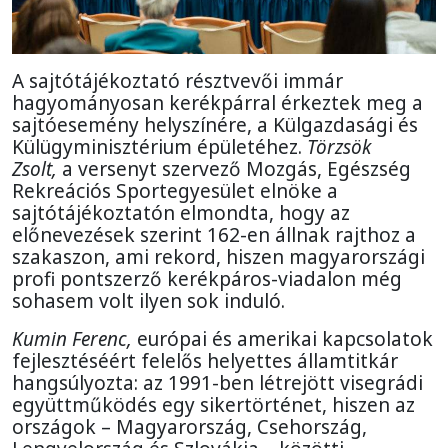
A sajtótájékoztató résztvevői immár
hagyományosan kerékpárral érkeztek meg a
sajtóesemény helyszínére, a Külgazdasági és
Külügyminisztérium épületéhez.
Törzsök
Zsolt,
a versenyt szervező Mozgás, Egészség
Rekreációs Sportegyesület elnöke a
sajtótájékoztatón elmondta, hogy az
előnevezések szerint 162-en állnak rajthoz a
szakaszon, ami rekord, hiszen magyarországi
profi pontszerző kerékpáros-viadalon még
sohasem volt ilyen sok induló.
Kumin Ferenc,
európai és amerikai kapcsolatok
fejlesztéséért felelős helyettes államtitkár
hangsúlyozta: az 1991-ben létrejött visegrádi
együttműködés egy sikertörténet, hiszen az
országok – Magyarország, Csehország,