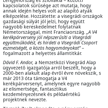
Lengyelország és Szlovákia – közötti
kapcsolatok sűrűsége azt mutatja, hogy
annak idején helyes volt az alapító atyák
elképzelése. Hozzátette: a visegrádi országok
gazdasági súlyát jól jelzi, hogy együtt
nagyobb kereskedelmet folytatnak
Németországgal, mint Franciaország.
„A V4
kerékpárverseny jól népszerűsíti a Visegrádi
együttműködést, és hirdeti a Visegrádi Csoport
eszmeiségét, a közös hagyományokat”
–
fogalmazott a helyettes államtitkár.
Dávid F. Andor,
a Nemzetközi Visegrád Alap
ügyvezető igazgatója arról beszélt, hogy a
2000-ben alakult alap évről évre növekszik, s
már 2013 óta támogatja a V4
kerékpárversenyt, amelynek egyre nagyobb
az elismertsége, fantasztikus
kezdeményezésnek és példaértékű
projektnek nevezte.