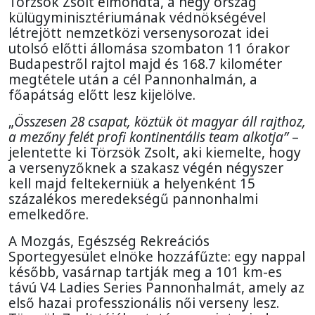
Törzsök Zsolt elmondta, a négy ország
külügyminisztériumának védnökségével
létrejött nemzetközi versenysorozat idei
utolsó előtti állomása szombaton 11 órakor
Budapestről rajtol majd és 168.7 kilométer
megtétele után a cél Pannonhalmán, a
főapátság előtt lesz kijelölve.
„
Összesen 28 csapat, köztük öt magyar áll rajthoz,
a mezőny felét profi kontinentális team alkotja”
–
jelentette ki Törzsök Zsolt, aki kiemelte, hogy
a versenyzőknek a szakasz végén négyszer
kell majd feltekerniük a helyenként 15
százalékos meredekségű pannonhalmi
emelkedőre.
A Mozgás, Egészség Rekreációs
Sportegyesület elnöke hozzáfűzte: egy nappal
később, vasárnap tartják meg a 101 km-es
távú V4 Ladies Series Pannonhalmát, amely az
első hazai professzionális női verseny lesz.