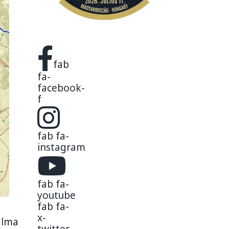
fab
fa-
facebook-
f
fab fa-
instagram
fab fa-
youtube
fab fa-
i
x-
alma