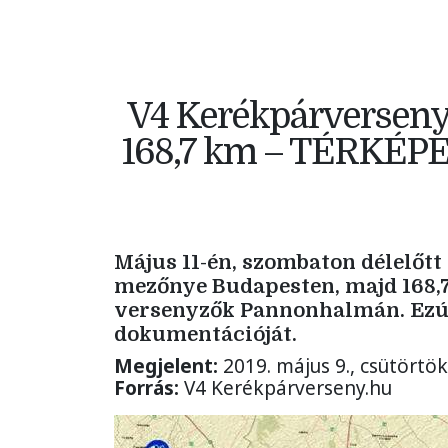
V4 Kerékpárversen
168,7 km – TÉRKÉPE
Május 11-én, szombaton délelőtt
mezőnye Budapesten, majd 168,7
versenyzők Pannonhalmán. Ezút
dokumentációját.
Megjelent:
2019. május 9., csütörtök
Forrás:
V4 Kerékpárverseny.hu