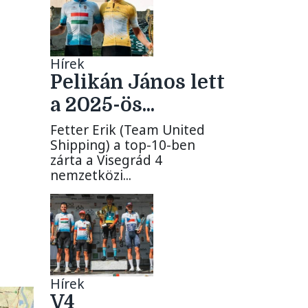
Hírek
Pelikán János lett
a 2025-ös...
Fetter Erik (Team United
Shipping) a top-10-ben
zárta a Visegrád 4
nemzetközi...
Hírek
V4