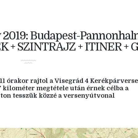
y 2019: Budapest-Pannonha
K + SZINTRAJZ + ITINER + 
 11 órakor rajtol a Visegrád 4 Kerékpárvers
 kilométer megtétele után érnek célba a
on tesszük közzé a versenyútvonal