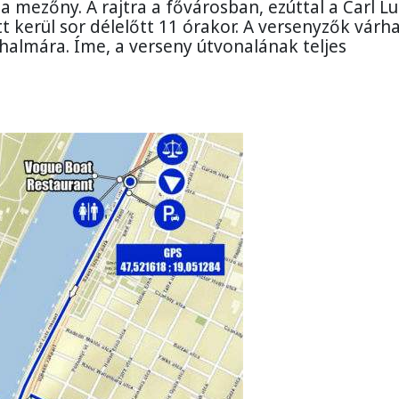
a mezőny. A rajtra a fővárosban, ezúttal a Carl Lu
t kerül sor délelőtt 11 órakor. A versenyzők várh
halmára. Íme, a verseny útvonalának teljes