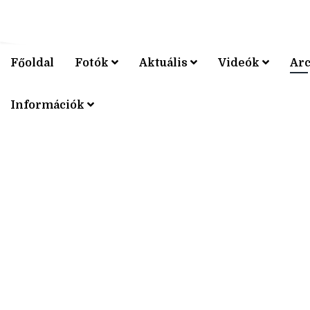
Főoldal
Fotók
Aktuális
Videók
Ar
V4 KERÉ
Információk
V4 KERÉ
V4 KERÉ
V4 KERÉ
V4 KERÉ
V4 KERÉ
V4 KERÉ
V4 KERÉ
V4 KERÉ