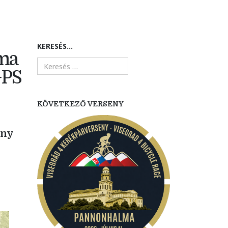
KERESÉS...
lma
GPS
KÖVETKEZŐ VERSENY
eny