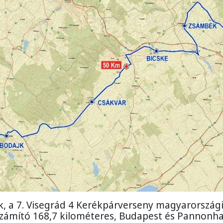
, a 7. Visegrád 4 Kerékpárverseny magyarország
ámító 168,7 kilométeres, Budapest és Pannonh