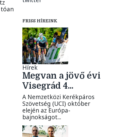
twitter
tz
atóan
FRISS HÍREINK
Hírek
Megvan a jövő évi
Visegrád 4...
A Nemzetközi Kerékpáros
Szövetség (UCI) október
elején az Európa-
bajnokságot...