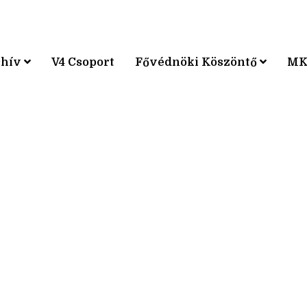
chív
V4 Csoport
Fővédnöki Köszöntő
MK
KPÁRVERSENY
KPÁRVERSENY
KPÁRVERSENY
KPÁRVERSENY
KPÁRVERSENY
KPÁRVERSENY
KPÁRVERSENY
KPÁRVERSENY
KPÁRVERSENY