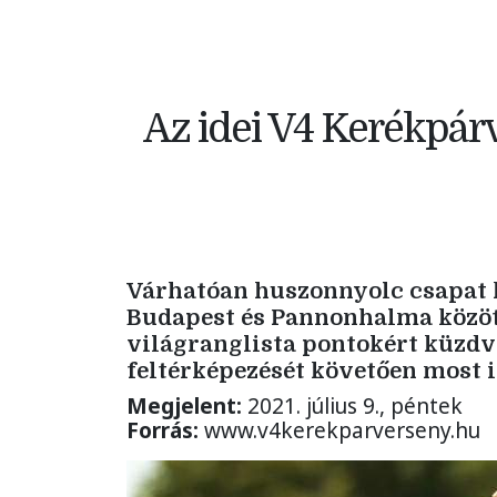
Az idei V4 Kerékpár
Várhatóan huszonnyolc csapat kö
Budapest és Pannonhalma közötti
világranglista pontokért küzdv
feltérképezését követően most 
Megjelent:
2021. július 9., péntek
Forrás:
www.v4kerekparverseny.hu