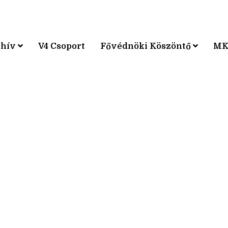
chív
V4 Csoport
Fővédnöki Köszöntő
MK
KPÁRVERSENY
KPÁRVERSENY
KPÁRVERSENY
KPÁRVERSENY
KPÁRVERSENY
KPÁRVERSENY
KPÁRVERSENY
KPÁRVERSENY
KPÁRVERSENY