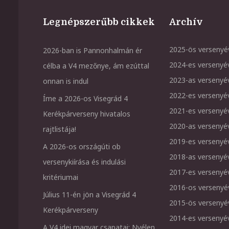
Legnépszerűbb cikkek
Archív
2025-ös versenyé
2026-ban is Pannonhalmán ér
2024-es versenyé
célba a V4 mezőnye, ám ezúttal
2023-as versenyé
onnan is indul
2022-es versenyé
Íme a 2026-os Visegrád 4
2021-es versenyé
Kerékpárverseny hivatalos
2020-as versenyé
rajtlistája!
2019-es versenyé
A 2026-os országúti ob
2018-as versenyé
versenykiírása és indulási
2017-es versenyé
kritériumai
2016-os versenyé
Július 11-én jön a Visegrád 4
2015-ös versenyé
Kerékpárverseny
2014-es versenyé
A V4 idei magyar csapatai: Nyélen