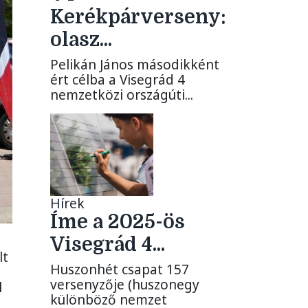
Kerékpárverseny:
olasz...
Pelikán János másodikként
ért célba a Visegrád 4
nemzetközi országúti...
Hírek
Íme a 2025-ös
Visegrád 4...
lt
Huszonhét csapat 157
versenyzője (huszonegy
l
különböző nemzet