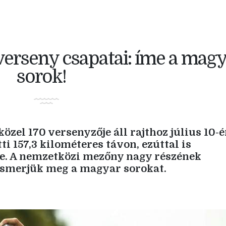
verseny csapatai: íme a mag
sorok!
zel 170 versenyzője áll rajthoz július 10-é
 157,3 kilométeres távon, ezúttal is
e. A nemzetközi mezőny nagy részének
ismerjük meg a magyar sorokat.