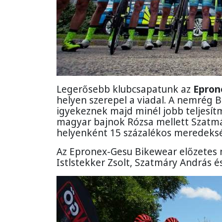
Legerősebb klubcsapatunk az
Epron
helyen szerepel a viadal. A nemrég 
igyekeznek majd minél jobb teljesít
magyar bajnok Rózsa mellett Szatmá
helyenként 15 százalékos meredeks
Az Epronex-Gesu Bikewear előzetes n
Istlstekker Zsolt, Szatmáry András 