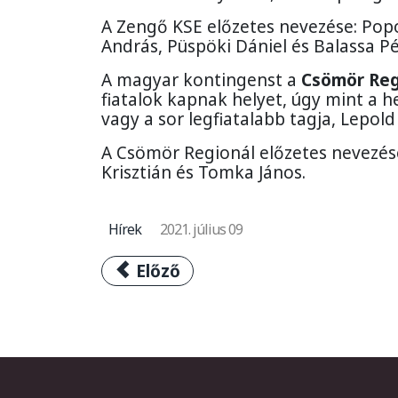
A Zengő KSE előzetes nevezése: Popo
András, Püspöki Dániel és Balassa Pé
A magyar kontingenst a
Csömör Reg
fiatalok kapnak helyet, úgy mint a h
vagy a sor legfiatalabb tagja, Lepol
A Csömör Regionál előzetes nevezése
Krisztián és Tomka János.
Hírek
2021. július 09
Előző cikk: alter Attila indítja út
Előző