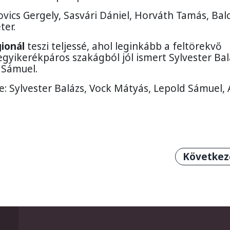
vics Gergely, Sasvári Dániel, Horváth Tamás, Ba
ter.
ionál
teszi teljessé, ahol leginkább a feltörekvő
egyikerékpáros szakágból jól ismert Sylvester Bal
d Sámuel.
: Sylvester Balázs, Vock Mátyás, Lepold Sámuel, 
jára az idei V4 Kerékpárversenyt
Következő
Következ