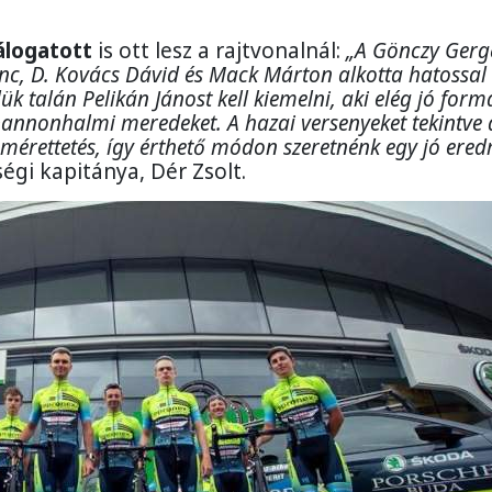
álogatott
is ott lesz a rajtvonalnál:
„
A
Gönczy Gerg
renc, D. Kovács Dávid és Mack Márton alkotta hatossal
k talán Pelikán Jánost kell kiemelni, aki elég jó for
pannonhalmi meredeket. A hazai versenyeket te
k
intve 
mérettetés, így érthető módon szeretnénk egy jó ere
égi kapitánya, Dér Zsolt.