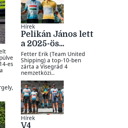
Hírek
Pelikán János lett
a 2025-ös...
elt
Fetter Erik (Team United
pülve
Shipping) a top-10-ben
14-es
zárta a Visegrád 4
 a
nemzetközi...
gely,
Hírek
V4