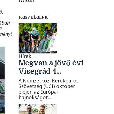
twitter
ő,
FRISS HÍREINK
mában
a
dményt
Hírek
Megvan a jövő évi
Visegrád 4...
A Nemzetközi Kerékpáros
Szövetség (UCI) október
elején az Európa-
bajnokságot...