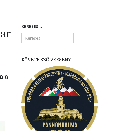
KERESÉS...
yar
KÖVETKEZŐ VERSENY
n a