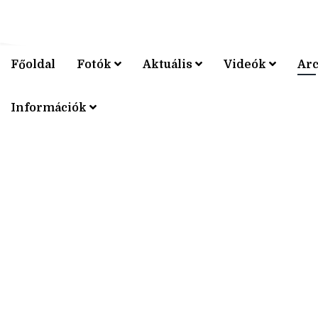
Főoldal
Fotók
Aktuális
Videók
Ar
V4 KERÉ
Információk
V4 KERÉ
V4 KERÉ
V4 KERÉ
V4 KERÉ
V4 KERÉ
V4 KERÉ
V4 KERÉ
V4 KERÉ