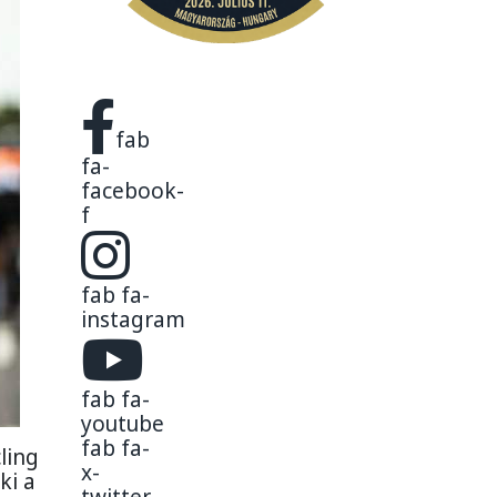
fab
fa-
facebook-
f
fab fa-
instagram
fab fa-
youtube
fab fa-
ling
x-
ki a