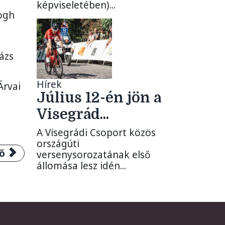
képviseletében)...
logh
ázs
Hírek
Árvai
Július 12-én jön a
Visegrád...
A Visegrádi Csoport közös
országúti
 cikk: 2021. július 10-én jön a VIII. Visegrád 4
ő
versenysorozatának első
állomása lesz idén...