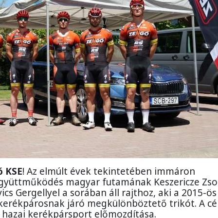
ő KSE
! Az elmúlt évek tekintetében immáron
 Együttműködés magyar futamának Keszericze Zso
cs Gergellyel a sorában áll rajthoz, aki a 2015-ös
kerékpárosnak járó megkülönböztető trikót. A cé
g a hazai kerékpársport előmozdítása.