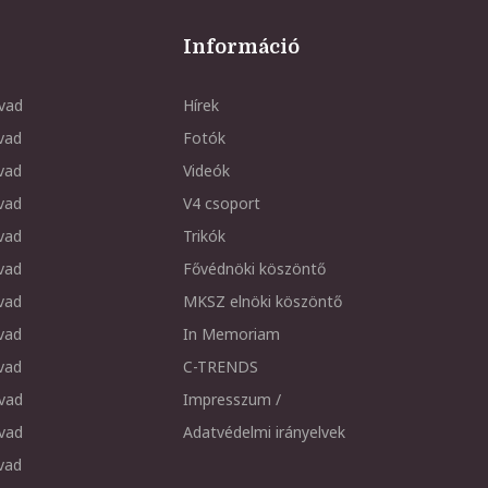
Információ
vad
Hírek
vad
Fotók
vad
Videók
vad
V4 csoport
vad
Trikók
vad
Fővédnöki köszöntő
vad
MKSZ elnöki köszöntő
vad
In Memoriam
vad
C-TRENDS
vad
Impresszum /
vad
Adatvédelmi irányelvek
vad