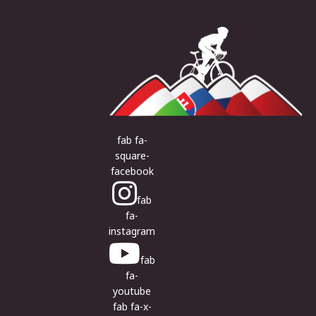
fab fa-
square-
facebook
fab
fa-
instagram
fab
fa-
youtube
fab fa-x-