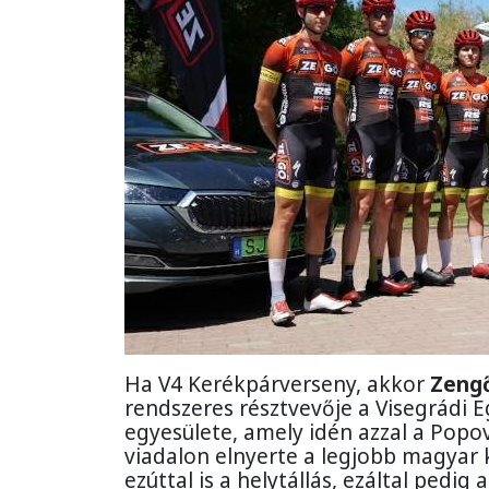
Ha V4 Kerékpárverseny, akkor
Zeng
rendszeres résztvevője a Visegrádi
egyesülete, amely idén azzal a Popovi
viadalon elnyerte a legjobb magyar 
ezúttal is a helytállás, ezáltal pedi