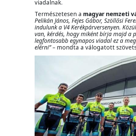
viadalnak.
Természetesen a
magyar nemzeti v
Pelikán János, Fejes Gábor, Szöllősi Fe
indulunk a V4 Kerékpárversenyen. Közülü
van, kérdés, hogy miként bírja majd a 
legfontosabb egynapos viadal ez a meg
elérni” –
mondta a válogatott szövets