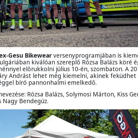
ex-Gesu Bikewear
versenyprogramjában is kiem
Bulgáriában kiválóan szereplő Rózsa Balázs köré é
ménnyel előrukkolni július 10-én, szombaton. A 20
ry Andrást lehet még kiemelni, akinek feküdhet
éggel bíró pannonhalmi emelkedő.
evezése: Rózsa Balázs, Solymosi Márton, Kiss Ger
és Nagy Bendegúz.