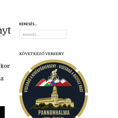
KERESÉS...
nyt
KÖVETKEZŐ VERSENY
ckor
az