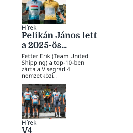
Hírek
Pelikán János lett
a 2025-ös...
Fetter Erik (Team United
Shipping) a top-10-ben
zárta a Visegrád 4
nemzetközi...
Hírek
V4