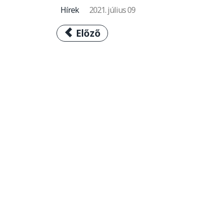
Hírek
2021. július 09
Előző cikk: 157,3 kilométert te
Előző