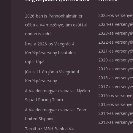
2025-ös versenyé
2026-ban is Pannonhalmán ér
2024-es versenyé
célba a V4 mezőnye, ám ezúttal
2023-as versenyé
onnan is indul
2022-es versenyé
Íme a 2026-os Visegrád 4
2021-es versenyé
Kerékpárverseny hivatalos
2020-as versenyé
rajtlistája!
2019-es versenyé
Július 11-én jön a Visegrád 4
2018-as versenyé
Kerékpárverseny
2017-es versenyé
A V4 idei magyar csapatai: Nyélen
2016-os versenyé
Squad Racing Team
2015-ös versenyé
A V4 idei magyar csapatai: Team
2014-es versenyé
United Shipping
2013-as versenyé
Tarolt az MBH Bank a V4