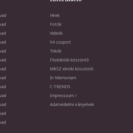
vad
Hírek
vad
Fotók
vad
Videók
vad
V4 csoport
vad
Trikók
vad
Fővédnöki köszöntő
vad
MKSZ elnöki köszöntő
vad
In Memoriam
vad
C-TRENDS
vad
Impresszum /
vad
Adatvédelmi irányelvek
vad
vad