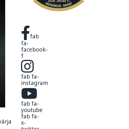
fab
fa-
facebook-
f
fab fa-
instagram
fab fa-
youtube
fab fa-
várja
x-