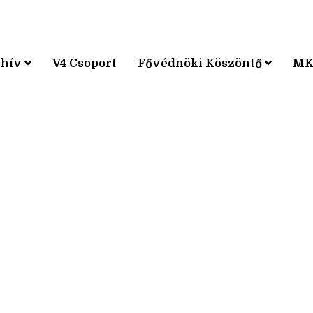
chív
V4 Csoport
Fővédnöki Köszöntő
MK
KPÁRVERSENY
KPÁRVERSENY
KPÁRVERSENY
KPÁRVERSENY
KPÁRVERSENY
KPÁRVERSENY
KPÁRVERSENY
KPÁRVERSENY
KPÁRVERSENY