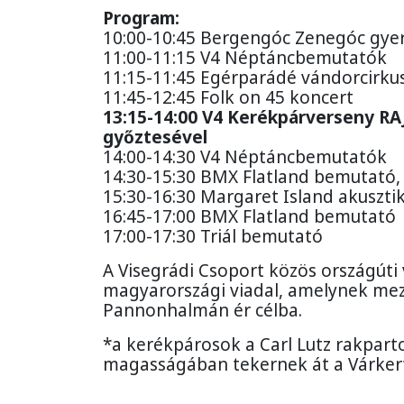
Program:
10:00-10:45 Bergengóc Zenegóc gye
11:00-11:15 V4 Néptáncbemutatók
11:15-11:45 Egérparádé vándorcirku
11:45-12:45 Folk on 45 koncert
13:15-14:00 V4 Kerékpárverseny RAJT
győztesével
14:00-14:30 V4 Néptáncbemutatók
14:30-15:30 BMX Flatland bemutató, 
15:30-16:30 Margaret Island akuszti
16:45-17:00 BMX Flatland bemutató
17:00-17:30 Triál bemutató
A Visegrádi Csoport közös országúti
magyarországi viadal, amelynek m
Pannonhalmán ér célba.
*a kerékpárosok a Carl Lutz rakpar
magasságában tekernek át a Várker