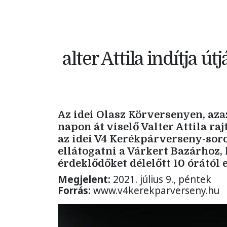
alter Attila indítja 
Az idei Olasz Körversenyen, azaz
napon át viselő Valter Attila ra
az idei V4 Kerékpárverseny-sor
ellátogatni a Várkert Bazárhoz,
érdeklődőket délelőtt 10 órától e
Megjelent:
2021. július 9., péntek
Forrás:
www.v4kerekparverseny.hu