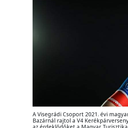
A Visegrádi Csoport 2021. évi magyar
Bazárnál rajtol a V4 Kerékpárverseny
az érdeklődőket a Magyar Turisztika