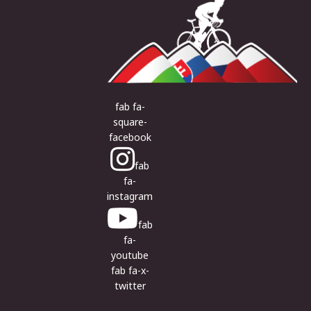
fab fa-
square-
facebook
fab
fa-
instagram
fab
fa-
youtube
fab fa-x-
twitter