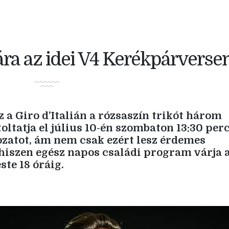
útjára az idei V4 Kerékpárverse
 a Giro d’Italián a rózsaszín trikót három
jtoltatja el július 10-én szombaton 13:30 per
ozatot, ám nem csak ezért lesz érdemes
 hiszen egész napos családi program várja 
ste 18 óráig.