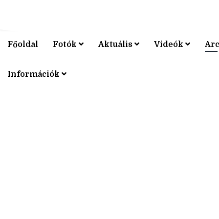
Főoldal
Fotók
Aktuális
Videók
Ar
V4 KERÉ
Információk
V4 KERÉ
V4 KERÉ
V4 KERÉ
V4 KERÉ
V4 KERÉ
V4 KERÉ
V4 KERÉ
V4 KERÉ