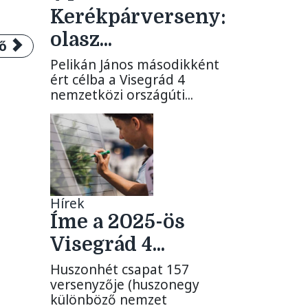
Kerékpárverseny:
olasz...
gyarországi mezőnye – ÁTHALADÁSI IDŐPONTOK +
 cikk: Az idei V4 Kerékpárverseny csapatai: íme
ő
Pelikán János másodikként
ért célba a Visegrád 4
nemzetközi országúti...
Hírek
Íme a 2025-ös
Visegrád 4...
Huszonhét csapat 157
versenyzője (huszonegy
különböző nemzet