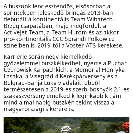
A huszonkilenc esztendős, elsősorban a
sprintekben jeleskedő bringás 2013-ban
debütált a kontinentális Team Wibatech-
Brzeg csapatában, majd megfordult a
ActiveJet Team, a Team Hurom és az akkor
pro-kontinentális CCC Sprandi Polkowice
színeiben is. 2019-től a Voster-ATS kerekese.
Karrierje során négy kiemelkedő
győzelemmel büszkélkedhet, nyerte a Puchar
Uzdrowisk Karpachkich, a Memorial Henryka
Lasaka, a Visegrád 4 Kerékpárverseny és a
Belgrad-Banja Luka viadalait, ebből
természetesen a 2019-es szerb-bosnyák 2.1-es
szakaszverseny emelkedik leginkább ki, ám
mind a mai napig büszkén tekint vissza a
magyarországi sikerére is.