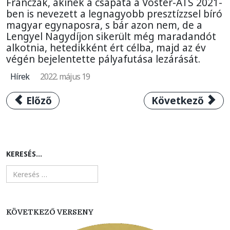
Franczak, akinek a csapata a Voster-ATS 2021-
ben is nevezett a legnagyobb presztízzsel bíró
magyar egynaposra, s bár azon nem, de a
Lengyel Nagydíjon sikerült még maradandót
alkotnia, hetedikként ért célba, majd az év
végén bejelentette pályafutása lezárását.
Hírek
2022. május 19
Előző cikk: 2019-ben V4 Ladies Series néven
Következő cikk:
Előző
Következő
KERESÉS...
KÖVETKEZŐ VERSENY