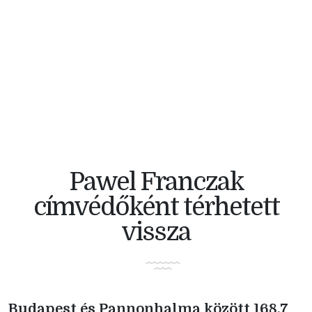
V4 KERÉKPÁRVERSENY
Pawel Franczak
címvédőként térhetett
vissza
Budapest és Pannonhalma között 168,7