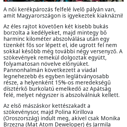
A női kerékpározás felfelé ívelő pályán van,
amit Magyarországon is igyekeztek kiaknázni!
Az éles rajtot követően két kisebb bukás
borzolta a kedélyeket, majd mintegy bő
harminc kilométer abszolválása után egy
tizenkét fős sor lépett el, ide ugrott fel nem
sokkal később még további négy versenyző. A
szökevények remekül dolgoztak együtt,
folyamatosan növelve előnyüket.
Pannonhalmán következett a viadal
legnehezebb és egyben leglátványosabb
része, a helyenként 15%-os meredekségű
dísztérkő burkolatú emelkedő az Apátság
felé, melyet négyszer is abszolválniuk kellett.
Az első mászáskor kettészakadt a
szökevénysor, majd Polina Kirillova
(Oroszország) indult meg, akivel csak Monika
Brzezna (Mat Atom Deweloper) és Jarmila