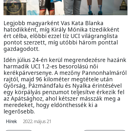
Legjobb magyarként Vas Kata Blanka
hatodikként, míg Király Mónika tizedikként
ért célba, előbbi ezzel tíz UCI világranglista
pontot szerzett, míg utóbbi három ponttal
gazdagodott.
Idén július 24-én kerül megrendezésre hazánk
harmadik UCI 1.2-es besorolású női
kerékpárversenye. A mezőny Pannonhalmáról
rajtól, majd 96 kilométer megtétele után
Győrság, Pázmándfalu és Nyalka érintésével
egy körpályás penzumot teljesítve érkezik fel
az Apátsághoz, ahol kétszer másszák meg a
meredeket, hogy eldönthessék ki a
legerősebb.
Hírek
2022. május 21