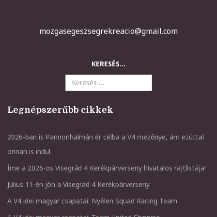
mozgasegeszsegrekreacio@gmail.com
KERESÉS...
Legnépszerűbb cikkek
2026-ban is Pannonhalmán ér célba a V4 mezőnye, ám ezúttal
onnan is indul
Íme a 2026-os Visegrád 4 Kerékpárverseny hivatalos rajtlistája!
Július 11-én jön a Visegrád 4 Kerékpárverseny
A V4 idei magyar csapatai: Nyélen Squad Racing Team