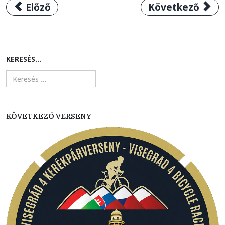
Előző cikk: Női és férfi felnőtt országúti or
Következő cikk:
Előző
Következő
KERESÉS...
KÖVETKEZŐ VERSENY