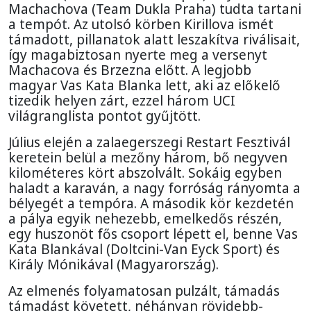
Machachova (Team Dukla Praha) tudta tartani
a tempót. Az utolsó körben Kirillova ismét
támadott, pillanatok alatt leszakítva riválisait,
így magabiztosan nyerte meg a versenyt
Machacova és Brzezna előtt. A legjobb
magyar Vas Kata Blanka lett, aki az előkelő
tizedik helyen zárt, ezzel három UCI
világranglista pontot gyűjtött.
Július elején a zalaegerszegi Restart Fesztivál
keretein belül a mezőny három, bő negyven
kilométeres kört abszolvált. Sokáig egyben
haladt a karaván, a nagy forróság rányomta a
bélyegét a tempóra. A második kör kezdetén
a pálya egyik nehezebb, emelkedős részén,
egy huszonöt fős csoport lépett el, benne Vas
Kata Blankával (Doltcini-Van Eyck Sport) és
Király Mónikával (Magyarország).
Az elmenés folyamatosan pulzált, támadás
támadást követett, néhányan rövidebb-